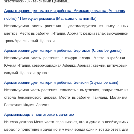
экзотический, интенсивный Ценовая...
Ароматерапия для матери и ребенка: Римская ромашка (Anthemis
nobilis) / Немецкая ромашка (Matricaria chamomilla)
Используемая часть растения : дистиллируется из высушенных
цветков. Место выработки : Италия. Арома т: резкий запах высушенной
травы/травянистый. Ценовая...
Ароматерапия для матери и ребенка: Бергамот (Citrus bergamia)
Используемая часть растения : кожура плода. Место выработки :
Южная Италия, северо-западная Африка. Аромат : свежий, цитрусовый,
сладкий. Ценовая группа :...
Ароматерапия для матери и ребенка: Бензоин (Styrax benzoin)
Используемая часть растения: смолистые выделения, получаемые из
ствола бензоинового дерева. Место выработки Таиланд, Малайзия,
Восточная Индия. Аромат...
Аромапомощь в подготовке к зачатию
Из слов доктора Меня часто спрашивают, что я думаю о необходимых
мерах по подготовке к зачатию, и у меня всегда один и тот же ответ: для