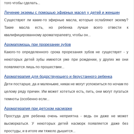
того чтобы сделать...
Лечение экземы с помощью эфирных масел у детей и женщин
Существуют ли какие-то эфирные масла, которые ослабляют экзему?
Такие масла есть, но ребенка лучше всего отвести к
квалифицированному ароматерапевту, чтобы он...
Аромапомощь при прорезании зубов
Какого-то определенного срока прорезания зубов не существует - у
некоторых детей зубы имеются уже при рождении, у других же они
появляются лишь по прошествии...
Ароматерапия для бодрствующего и безустанного ребенка
Дети постарше, да и маленькие, никак не могут успокоиться по ночам по
целому ряду причин. Им может хотеться есть, пить, они могут пугаться
темноты (особенно если...
Ароматерапия при детском насморке
Простуда для ребенка очень неприятна - ведь он даже не может
высморкаться. У некоторых детей насморк появляется даже без
простуды, и в итоге им тяжело дышится...