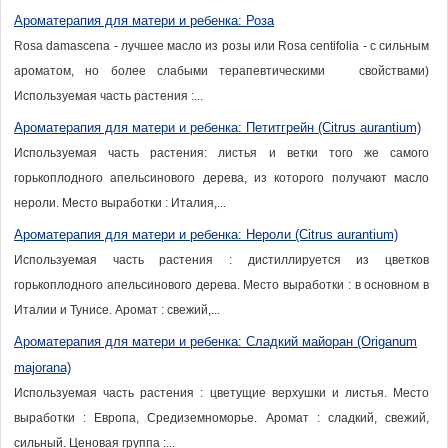
Ароматерапия для матери и ребенка: Роза
Rosa damascena - лучшее масло из розы или Rosa centifolia - с сильным
ароматом, но более слабыми терапевтическими свойствами)
Используемая часть растения :...
Ароматерапия для матери и ребенка: Петитгрейн (Citrus aurantium)
Используемая часть растения: листья и ветки того же самого
горькоплодного апельсинового дерева, из которого получают масло
нероли. Место выработки : Италия,...
Ароматерапия для матери и ребенка: Нероли (Citrus aurantium)
Используемая часть растения : дистиллируется из цветков
горькоплодного апельсинового дерева. Место выработки : в основном в
Италии и Тунисе. Аромат : свежий,...
Ароматерапия для матери и ребенка: Сладкий майоран (Origanum
majorana)
Используемая часть растения : цветущие верхушки и листья. Место
выработки : Европа, Средиземноморье. Аромат : сладкий, свежий,
сильный. Ценовая группа :...