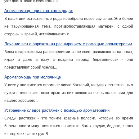
уже достаточно в себя взяло и...
Аромапомощь при схватках и родах
В наши дни естественные роды приобрели новое звучание. Это более
не табуированная тема, противопоставляющая матерей, с одной
стороны, и врачей, истеблишмент- с...
Лечение вен с варикозным расширением с помощью ароматерапии
Вены с варикозными расширениями чаше всего развиваются на ногах,
икрах и даже в паху в поздний период беременности - они
представляют собой узелки...
Аромапомощь при молочнице
У всех у нас имеется огромное число бактерий, живущих естественным
путем в кишечнике, некоторые из них являются очень полезными для
нашего хорошего...
Устранение следов растяжек с помощью ароматерапии
Следы растяжек - это тонкие красные полоски, которые во время
беременности могут появиться на животе, боках, грудях, бедрах, сосках
и в верхних частях рук. В...