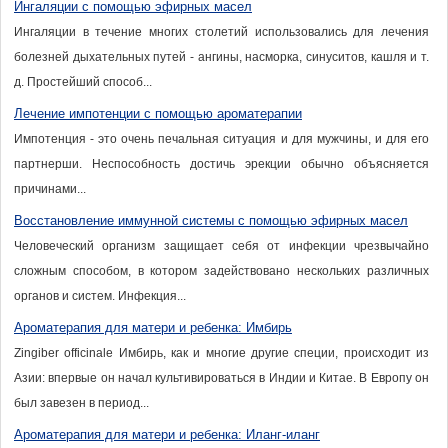
Ингаляции с помощью эфирных масел
Ингаляции в течение многих столетий использовались для лечения
болезней дыхательных путей - ангины, насморка, синуситов, кашля и т.
д. Простейший способ...
Лечение импотенции с помощью ароматерапии
Импотенция - это очень печальная ситуация и для мужчины, и для его
партнерши. Неспособность достичь эрекции обычно объясняется
причинами...
Восстановление иммунной системы с помощью эфирных масел
Человеческий организм защищает себя от инфекции чрезвычайно
сложным способом, в котором задействовано нескольких различных
органов и систем. Инфекция...
Ароматерапия для матери и ребенка: Имбирь
Zingiber officinale Имбирь, как и многие другие специи, происходит из
Азии: впервые он начал культивироваться в Индии и Китае. В Европу он
был завезен в период...
Ароматерапия для матери и ребенка: Иланг-иланг