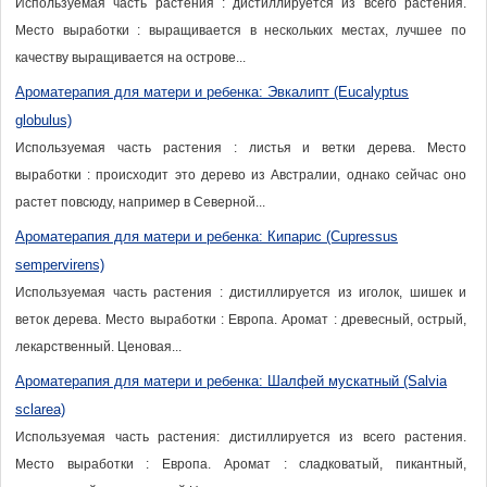
Используемая часть растения : дистиллируется из всего растения.
Место выработки : выращивается в нескольких местах, лучшее по
качеству выращивается на острове...
Ароматерапия для матери и ребенка: Эвкалипт (Eucalyptus
globulus)
Используемая часть растения : листья и ветки дерева. Место
выработки : происходит это дерево из Австралии, однако сейчас оно
растет повсюду, например в Северной...
Ароматерапия для матери и ребенка: Кипарис (Cupressus
sempervirens)
Используемая часть растения : дистиллируется из иголок, шишек и
веток дерева. Место выработки : Европа. Аромат : древесный, острый,
лекарственный. Ценовая...
Ароматерапия для матери и ребенка: Шалфей мускатный (Salvia
sclarea)
Используемая часть растения: дистиллируется из всего растения.
Место выработки : Европа. Аромат : сладковатый, пикантный,