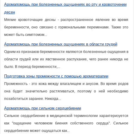
Аромапомощь при болезненных ощущениях во рту и кровоточении
десен
Мягкие кровоточащие десны - распространенное явление во время
беременности, оно связано с гормональными переменами. Также это
может быть симптомом...
Аромапомощь при болезненных ощущениях в области грудей
Одним из признаков беременности являются болезненные ощущения в
области грудей или их явственное распухание, чего ранее никогда не
было. В период беременности,...
Подготовка зоны промежности с помощью ароматерапии
Промежность - это кожа между влагалищем и анусом. Во время родов
она будет значительно растягиваться, поэтому о ней необходимо
позаботиться заранее. Никогда...
Аромапомощь при сильном сердцебиении
Сильное сердцебиение в медицинской терминологии характеризуется
как "ощущение человеком биения собственного сердца". Сильное
сердцебиение может ощущаться как...