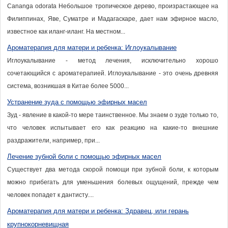
Cananga odorata Небольшое тропическое дерево, произрастающее на
Филиппинах, Яве, Суматре и Мадагаскаре, дает нам эфирное масло,
известное как иланг-иланг. На местном...
Ароматерапия для матери и ребенка: Иглоукалывание
Иглоукалывание - метод лечения, исключительно хорошо
сочетающийся с ароматерапией. Иглоукалывание - это очень древняя
система, возникшая в Китае более 5000...
Устранение зуда с помощью эфирных масел
Зуд - явление в какой-то мере таинственное. Мы знаем о зуде только то,
что человек испытывает его как реакцию на какие-то внешние
раздражители, например, при...
Лечение зубной боли с помощью эфирных масел
Существует два метода скорой помощи при зубной боли, к которым
можно прибегать для уменьшения болевых ощущений, прежде чем
человек попадет к дантисту....
Ароматерапия для матери и ребенка: Здравец, или герань
крупнокорневищная