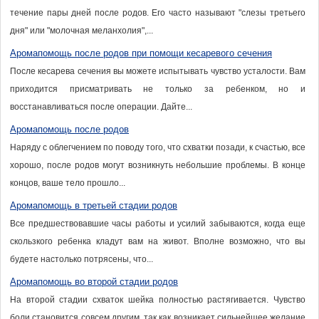
течение пары дней после родов. Его часто называют "слезы третьего
дня" или "молочная меланхолия",...
Аромапомощь после родов при помощи кесаревого сечения
После кесарева сечения вы можете испытывать чувство усталости. Вам
приходится присматривать не только за ребенком, но и
восстанавливаться после операции. Дайте...
Аромапомощь после родов
Наряду с облегчением по поводу того, что схватки позади, к счастью, все
хорошо, после родов могут возникнуть небольшие проблемы. В конце
концов, ваше тело прошло...
Аромапомощь в третьей стадии родов
Все предшествовавшие часы работы и усилий забываются, когда еще
скользкого ребенка кладут вам на живот. Вполне возможно, что вы
будете настолько потрясены, что...
Аромапомощь во второй стадии родов
На второй стадии схваток шейка полностью растягивается. Чувство
боли становится совсем другим, так как возникает сильнейшее желание