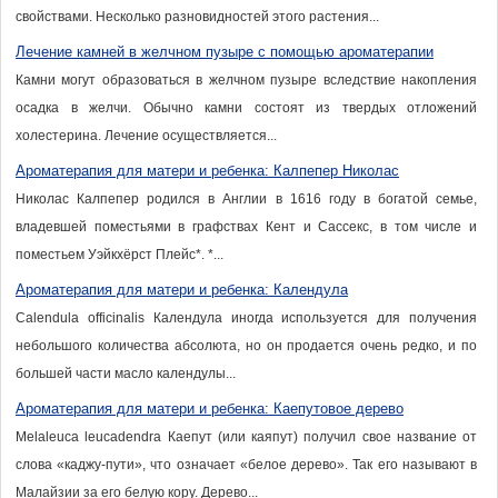
свойствами. Несколько разновидностей этого растения...
Лечение камней в желчном пузыре с помощью ароматерапии
Камни могут образоваться в желчном пузыре вследствие накопления
осадка в желчи. Обычно камни состоят из твердых отложений
холестерина. Лечение осуществляется...
Ароматерапия для матери и ребенка: Калпепер Николас
Николас Калпепер родился в Англии в 1616 году в богатой семье,
владевшей поместьями в графствах Кент и Сассекс, в том числе и
поместьем Уэйкхёрст Плейс*. *...
Ароматерапия для матери и ребенка: Календула
Calendula officinalis Календула иногда используется для получения
небольшого количества абсолюта, но он продается очень редко, и по
большей части масло календулы...
Ароматерапия для матери и ребенка: Каепутовое дерево
Melaleuca leucadendra Каепут (или каяпут) получил свое название от
слова «каджу-пути», что означает «белое дерево». Так его называют в
Малайзии за его белую кору. Дерево...