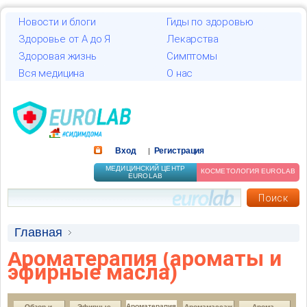
Новости и блоги
Гиды по здоровью
Здоровье от А до Я
Лекарства
Здоровая жизнь
Симптомы
Вся медицина
О нас
Вход
Регистрация
|
МЕДИЦИНСКИЙ ЦЕНТР
КОСМЕТОЛОГИЯ EUROLAB
EUROLAB
Главная
Ароматерапия (ароматы и
Ароматерапия (ароматы и эфирные масла)
эфирные масла)
Ароматерапия для мам
Ароматерапия для матери и ребенка
Ароматерапия 
Обзор и 
Эфирные 
Аромамассаж
Арома-