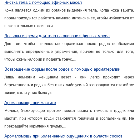
Чистка тела с помощью эфирных масел
Кожа является одним из органов выделения тела. Когда кожа забита,
порам приходится работать намного интенсивнее, чтобы избавиться от
нежелательных токсинов и...
Лосьоны и кремы для тела на онснове эфирных масел
Для того чтобы полностью оправиться после родов необходимо
выполнять определенные упражнения, причем не только для того,
чтобы сжечь калории и поднять тонус,...
Возвращение формы после родов с помощью ароматерапии
Лишь немногим женщинам везет - они легко проходят через
беременность и роды и без каких-либо усилий возвращаются к такой же
жизни, какая у них была до...
Аромапомощь при мастите
Молоко, блокирующее протоки, может вызвать тяжесть в грудях или
мастит, при котором груди становятся горячими и воспаленными. Не
прекращайте кормления грудью,...
Аромапомощь при болезненных ощущениях в области сосков