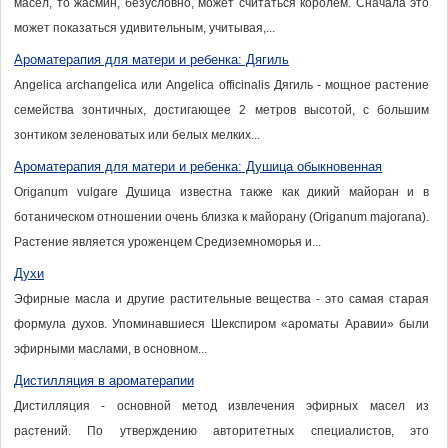
масел, то жасмин, безусловно, может считаться королем. Сначала это
может показаться удивительным, учитывая,...
Ароматерапия для матери и ребенка: Дягиль
Angelica archangelica или Angelica officinalis Дягиль - мощное растение
семейства зонтичных, достигающее 2 метров высотой, с большим
зонтиком зеленоватых или белых мелких...
Ароматерапия для матери и ребенка: Душица обыкновенная
Origanum vulgare Душица известна также как дикий майоран и в
ботаническом отношении очень близка к майорану (Origanum majorana).
Растение является уроженцем Средиземноморья и...
Духи
Эфирные масла и другие растительные вещества - это самая старая
формула духов. Упоминавшиеся Шекспиром «ароматы Аравии» были
эфирными маслами, в основном...
Дистилляция в ароматерапии
Дистилляция - основной метод извлечения эфирных масел из
растений. По утверждению авторитетных специалистов, это