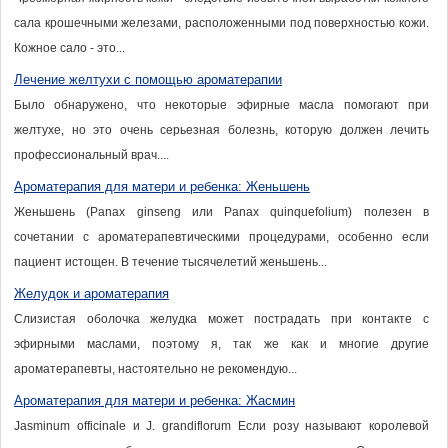
сала крошечными железами, расположенными под поверхностью кожи.
Кожное сало - это...
Лечение желтухи с помощью ароматерапии
Было обнаружено, что некоторые эфирные масла помогают при
желтухе, но это очень серьезная болезнь, которую должен лечить
профессиональный врач....
Ароматерапия для матери и ребенка: Женьшень
Женьшень (Panax ginseng или Panax quinquefolium) полезен в
сочетании с ароматерапевтическими процедурами, особенно если
пациент истощен. В течение тысячелетий женьшень...
Желудок и ароматерапия
Слизистая оболочка желудка может пострадать при контакте с
эфирными маслами, поэтому я, так же как и многие другие
ароматерапевты, настоятельно не рекомендую...
Ароматерапия для матери и ребенка: Жасмин
Jasminum officinale и J. grandiflorum Если розу называют королевой