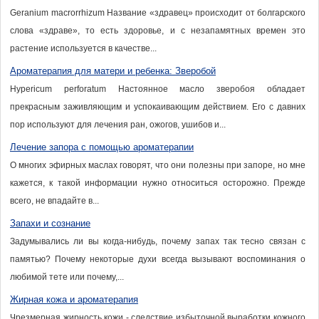
Geranium macrorrhizum Название «здравец» происходит от болгарского
слова «здраве», то есть здоровье, и с незапамятных времен это
растение используется в качестве...
Ароматерапия для матери и ребенка: Зверобой
Hypericum perforatum Настоянное масло зверобоя обладает
прекрасным заживляющим и успокаивающим действием. Его с давних
пор используют для лечения ран, ожогов, ушибов и...
Лечение запора с помощью ароматерапии
О многих эфирных маслах говорят, что они полезны при запоре, но мне
кажется, к такой информации нужно относиться осторожно. Прежде
всего, не впадайте в...
Запахи и сознание
Задумывались ли вы когда-нибудь, почему запах так тесно связан с
памятью? Почему некоторые духи всегда вызывают воспоминания о
любимой тете или почему,...
Жирная кожа и ароматерапия
Чрезмерная жирность кожи - следствие избыточной выработки кожного