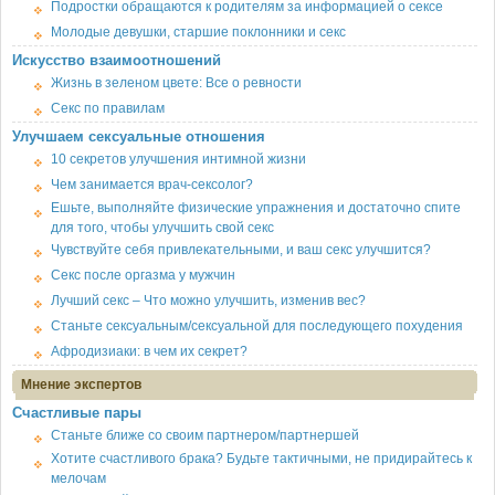
Подростки обращаются к родителям за информацией о сексе
Молодые девушки, старшие поклонники и секс
Искусство взаимоотношений
Жизнь в зеленом цвете: Все о ревности
Секс по правилам
Улучшаем сексуальные отношения
10 секретов улучшения интимной жизни
Чем занимается врач-сексолог?
Ешьте, выполняйте физические упражнения и достаточно спите
для того, чтобы улучшить свой секс
Чувствуйте себя привлекательными, и ваш секс улучшится?
Секс после оргазма у мужчин
Лучший секс – Что можно улучшить, изменив вес?
Станьте сексуальным/сексуальной для последующего похудения
Афродизиаки: в чем их секрет?
Мнение экспертов
Счастливые пары
Станьте ближе со своим партнером/партнершей
Хотите счастливого брака? Будьте тактичными, не придирайтесь к
мелочам