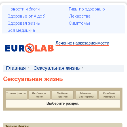
Новости и блоги
Гиды по здоровью
Здоровье от А до Я
Лекарства
Здоровая жизнь
Симптомы
Вся медицина
Лечение наркозависимости
Главная
Сексуальная жизнь
Сексуальная жизнь
Гид по сексуальной жизни
Только факты
Любовь и 
Любите 
Мнение 
Особый 
секс
крепче
экспертов
интерес
Выберите раздел.
Только факты