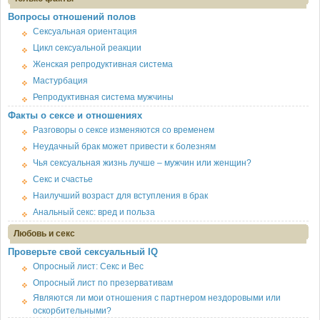
Вопросы отношений полов
Сексуальная ориентация
Цикл сексуальной реакции
Женская репродуктивная система
Мастурбация
Репродуктивная система мужчины
Факты о сексе и отношениях
Разговоры о сексе изменяются со временем
Неудачный брак может привести к болезням
Чья сексуальная жизнь лучше – мужчин или женщин?
Секс и счастье
Наилучший возраст для вступления в брак
Анальный секс: вред и польза
Любовь и секс
Проверьте свой сексуальный IQ
Опросный лист: Секс и Вес
Опросный лист по презервативам
Являются ли мои отношения с партнером нездоровыми или
оскорбительными?