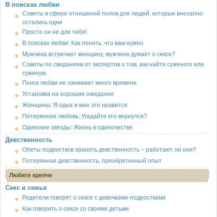
В поисках любви
Советы в сфере отношений полов для людей, которые внезапно
остались одни
Просто он не для тебя!
В поисках любви: Как понять, что вам нужно
Мужчина встречает женщину, мужчина думает о сексе?
Советы по свиданиям от экспертов о том, как найти суженого или
суженую.
Поиск любви не занимает много времени
Установка на хорошие ожидания
Женщины: Я одна и мне это нравится
Потерянная любовь: Угадайте кто вернулся?
Одинокие звезды: Жизнь в одиночестве
Девственность
Обеты подростков хранить девственность – работают ли они?
Потерянная девственность, приобретенный опыт
Любите крепче
Секс и семья
Родители говорят о сексе с девочками-подростками
Как говорить о сексе со своими детьми