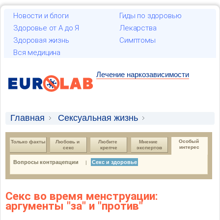
Новости и блоги
Гиды по здоровью
Здоровье от А до Я
Лекарства
Здоровая жизнь
Симптомы
Вся медицина
Лечение наркозависимости
Главная
Сексуальная жизнь
Особый интерес
Секс и здоровье
Особый 
Только факты
Любовь и 
Любите 
Мнение 
интерес
секс
крепче
экспертов
Вопросы контрацепции
Секс и здоровье
|
Секс во время менструации:
аргументы "за" и "против"