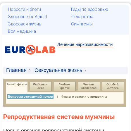
Новости и блоги
Гиды по здоровью
Здоровье от А до Я
Лекарства
Здоровая жизнь
Симптомы
Вся медицина
Лечение наркозависимости
Главная
Сексуальная жизнь
Только факты
Вопросы отношений полов
Только факты
Любовь и 
Любите 
Мнение 
Особый 
секс
крепче
экспертов
интерес
Вопросы отношений полов
Факты о сексе и отношениях
|
Репродуктивная система мужчины
Целью органов репродуктивной системы