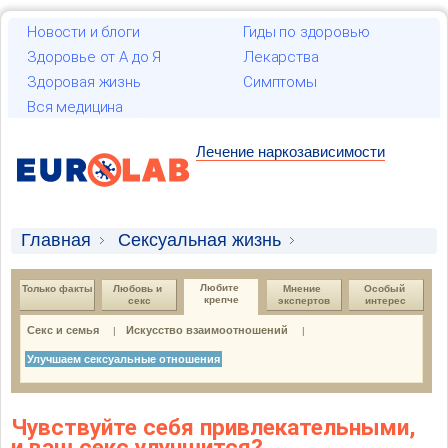
Новости и блоги
Гиды по здоровью
Здоровье от А до Я
Лекарства
Здоровая жизнь
Симптомы
Вся медицина
Лечение наркозависимости
Главная
Сексуальная жизнь
Любите крепче
Любите 
Только факты
Любовь и 
Мнение 
Особый 
крепче
секс
экспертов
интерес
Улучшаем сексуальные отношения
Секс и семья
Искусство взаимоотношений
|
|
Улучшаем сексуальные отношения
Чувствуйте себя привлекательными,
и ваш секс улучшится?