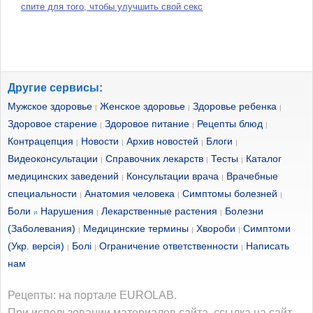
спите для того, чтобы улучшить свой секс
Другие сервисы:
Мужское здоровье
Женское здоровье
Здоровье ребенка
|
|
|
Здоровое старение
Здоровое питание
Рецепты блюд
|
|
|
Контрацепция
Новости
Архив новостей
Блоги
|
|
|
|
Видеоконсультации
Справочник лекарств
Тесты
Каталог
|
|
|
медицинских заведений
Консультации врача
Врачебные
|
|
специальности
Анатомия человека
Симптомы болезней
|
|
|
Боли
Нарушения
Лекарственные растения
Болезни
и
|
|
(Заболевания)
Медицинские термины
Хвороби
Симптоми
|
|
|
(Укр. версія)
Болі
Ограничение ответственности
Написать
|
|
|
нам
Рецепты: на портале EUROLAB.
При использовании материалов сайта, ссылка на сайт