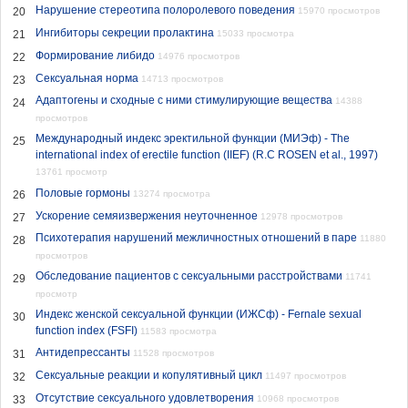
Нарушение стереотипа полоролевого поведения
20
15970 просмотров
Ингибиторы секреции пролактина
21
15033 просмотра
Формирование либидо
22
14976 просмотров
Сексуальная норма
23
14713 просмотров
Адаптогены и сходные с ними стимулирующие вещества
14388
24
просмотров
Международный индекс эректильной функции (МИЭф) - The
25
international index of erectile function (IIEF) (R.C ROSEN et al., 1997)
13761 просмотр
Половые гормоны
26
13274 просмотра
Ускорение семяизвержения неуточненное
27
12978 просмотров
Психотерапия нарушений межличностных отношений в паре
11880
28
просмотров
Обследование пациентов с сексуальными расстройствами
11741
29
просмотр
Индекс женской сексуальной функции (ИЖСф) - Fernale sexual
30
function index (FSFI)
11583 просмотра
Антидепрессанты
31
11528 просмотров
Сексуальные реакции и копулятивный цикл
32
11497 просмотров
Отсутствие сексуального удовлетворения
33
10968 просмотров