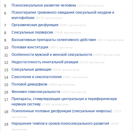
Психосексуальное развитие человека
5
31812 просмотров
Психотерапия тревожного ожидания сексуальной неудачи и
6
коитофобоии
30575 просмотров
Оргазмическая дисфункция
7
28357 просмотров
Сексуальные перверсии
8
25808 просмотров
Вазоактивные препараты селективного действия
9
24014 просмотров
Половая конституция
10
23671 просмотр
Особенности мужской и женской сексуальности
11
20855 просмотров
Недостаточность генитальной реакции
12
20122 просмотра
Сексуальные девиации
13
19428 просмотров
Сексология и сексопатология
14
18992 просмотра
Половой диморфизм
15
18969 просмотров
Феномен гомосексуальности
16
18674 просмотра
Препараты, стимулирующие центральную и периферическую
17
нервную систему
17946 просмотров
Психогенные половые дисфункции (сексуальные неврозы)
17322
18
просмотра
Нарушения темпов и сроков психосексуального развития
16082
19
просмотра