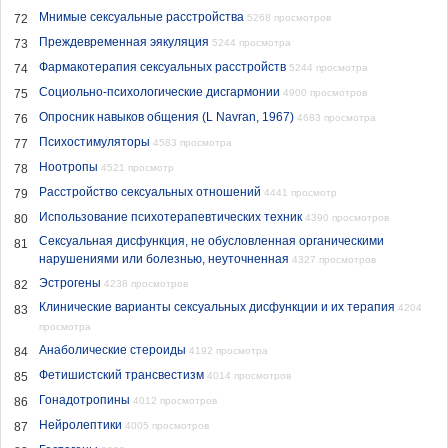
Мнимые сексуальные расстройства
72
5268 просмотров
Преждевременная эякуляция
73
5244 просмотра
Фармакотерапия сексуальных расстройств
74
5244 просмотра
Социольно-психологические дисгармонии
75
4900 просмотров
Опросник навыков общения (L Navran, 1967)
76
4683 просмотра
Психостимуляторы
77
4583 просмотра
Ноотропы
78
4521 просмотр
Расстройство сексуальных отношений
79
4441 просмотр
Использование психотерапевтических техник
80
4390 просмотров
Сексуальная дисфункция, не обусловленная органическими
81
нарушениями или болезнью, неуточненная
4327 просмотров
Эстрогены
82
4238 просмотров
Клинические варианты сексуальных дисфункции и их терапия
4204
83
просмотра
Анаболические стероиды
84
4192 просмотра
Фетишистский трансвестизм
85
4014 просмотров
Гонадотропины
86
4012 просмотров
Нейролептики
87
4005 просмотров