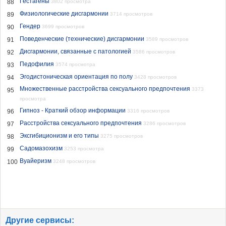
Гестагены
88
3802 просмотра
Физиологические дисгармонии
89
3714 просмотров
Гендер
90
3699 просмотров
Поведенческие (технические) дисгармонии
91
3589 просмотров
Дисгармонии, связанные с патологией
92
3586 просмотров
Педофилия
93
3574 просмотра
Эгодистоническая ориентация по полу
94
3428 просмотров
Множественные расстройства сексуального предпочтения
3373
95
просмотра
Гипноз - Краткий обзор информации
96
3316 просмотров
Расстройства сексуального предпочтения
97
3286 просмотров
Эксгибиционизм и его типы
98
3275 просмотров
Садомазохизм
99
3253 просмотра
Вуайеризм
100
3248 просмотров
Другие сервисы: