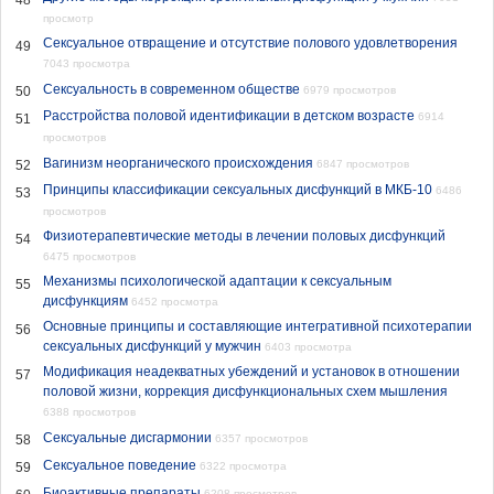
48
просмотр
Сексуальное отвращение и отсутствие полового удовлетворения
49
7043 просмотра
Сексуальность в современном обществе
50
6979 просмотров
Расстройства половой идентификации в детском возрасте
6914
51
просмотров
Вагинизм неорганического происхождения
52
6847 просмотров
Принципы классификации сексуальных дисфункций в МКБ-10
6486
53
просмотров
Физиотерапевтические методы в лечении половых дисфункций
54
6475 просмотров
Механизмы психологической адаптации к сексуальным
55
дисфункциям
6452 просмотра
Основные принципы и составляющие интегративной психотерапии
56
сексуальных дисфункций у мужчин
6403 просмотра
Модификация неадекватных убеждений и установок в отношении
57
половой жизни, коррекция дисфункциональных схем мышления
6388 просмотров
Сексуальные дисгармонии
58
6357 просмотров
Сексуальное поведение
59
6322 просмотра
Биоактивные препараты
6208 просмотров