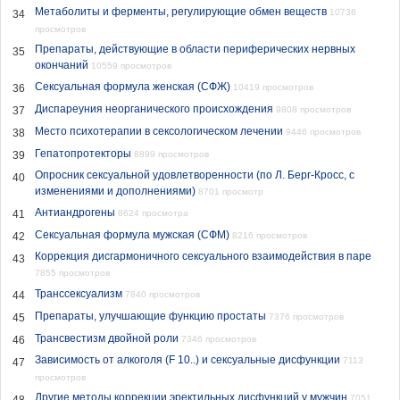
Метаболиты и ферменты, регулирующие обмен веществ
10736
34
просмотров
Препараты, действующие в области периферических нервных
35
окончаний
10559 просмотров
Сексуальная формула женская (СФЖ)
36
10419 просмотров
Диспареуния неорганического происхождения
37
9808 просмотров
Место психотерапии в сексологическом лечении
38
9446 просмотров
Гепатопротекторы
39
8899 просмотров
Опросник сексуальной удовлетворенности (по Л. Берг-Кросс, с
40
изменениями и дополнениями)
8701 просмотр
Антиандрогены
41
8624 просмотра
Сексуальная формула мужская (СФМ)
42
8216 просмотров
Коррекция дисгармоничного сексуального взаимодействия в паре
43
7855 просмотров
Транссексуализм
44
7840 просмотров
Препараты, улучшающие функцию простаты
45
7376 просмотров
Трансвестизм двойной роли
46
7346 просмотров
Зависимость от алкоголя (F 10..) и сексуальные дисфункции
7113
47
просмотров
Другие методы коррекции эректильных дисфункций у мужчин
7051