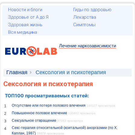
Новости и блоги
Гиды по здоровью
Здоровье от А до Я
Лекарства
Здоровая жизнь
Симптомы
Вся медицина
Лечение наркозависимости
Главная
Сексология и психотерапия
Сексология и психотерапия
ТОП100 просматриваемых статей:
Отсутствие или потеря полового влечения
1
144117 просмотров
Повышенное половое влечение
2
130462 просмотра
Сексуальное отвращение
3
97063 просмотра
Секс-терапия относительной (коитальной) аноргазмии (по X.
4
Каплан, 1987)
39879 просмотров