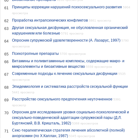
60
Принципы коррекции нарушений психосексуального развития
5904
61
просмотра
Проработка интрапсихических конфликтов
62
5861 просмотр
Другая сексуальная дисфункция, не обусловленная органический
63
нарушением или болезнью
5791 просмотр
Опросник супружеской удовлетворенности (А. Лазарус, 1997)
5790
64
просмотров
Психотропные препараты
65
5700 просмотров
Витамины и поливитаминные комплексы, содержащие макро- и
66
микроэлементы и биоактивные вещество
5559 просмотров
Современные подходы к лечению сексуальных дисфункции
5535
67
просмотров
Эпидемиология и систематика расстройств сескуальной функции
68
5441 просмотр
Расстройство сексуального предпочтения неуточненное
5391
69
просмотр
Опросник для исследования уровня социально-психологической и
70
сексуально-поведенческой адаптации супружеской пары (Д.Л.
Буртянский, В.В. Кришталь, 1982)
5368 просмотров
Секс-терапевтическая стратегия лечения абсолютной (полной)
71
аноргазмии (по Х.Каплан, 1987)
5345 просмотров