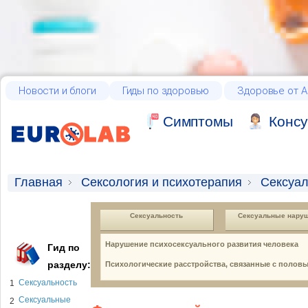
Новости и блоги
Гиды по здоровью
Здоровье от А
Cимптомы
Консу
Главная
Сексология и психотерапия
Сексуал
Сексуальность
Cексуальные нару
Нарушение психосексуального развития человека
Гид по
разделу:
Психологические расстройства, связанные с половы
Сексуальность
1
Cексуальные
2