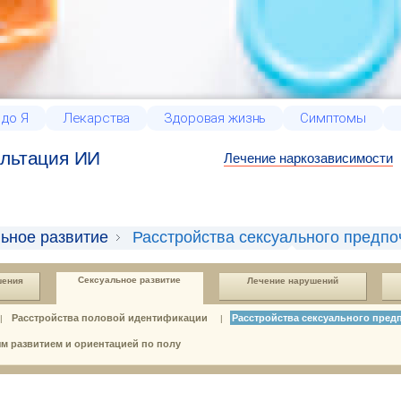
 до Я
Лекарства
Здоровая жизнь
Симптомы
льтация ИИ
Лечение наркозависимости
ьное развитие
Расстройства сексуального предпо
Сексуальное развитие
шения
Лечение нарушений
Расстройства половой идентификации
Расстройства сексуального пред
|
|
м развитием и ориентацией по полу