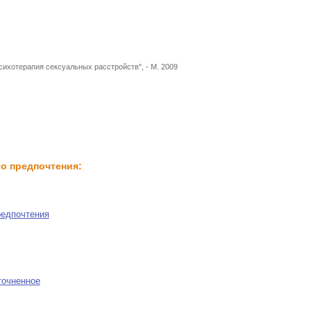
сихотерапия сексуальных расстройств", - М. 2009
го предпочтения:
редпочтения
точненное