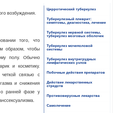
Цирротический туберкулез
го возбуждения.
Туберкулезный плеврит:
симптомы, диагностика, лечение
Туберкулез нервной системы,
туберкулез мозговых оболочек
овании того, что
Туберкулез мочеполовой
м образом, чтобы
системы
ому полу. Обычно
Туберкулез внутригрудных
лимфатических узлов
рик и косметику.
Побочные действия препаратов
 четкой связью с
Действие лекарственных
газма и снижения
стредств
 о ранней фазе у
Противовирусные лекарства
ранссексуализма.
Самолечение