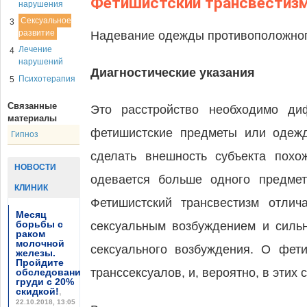
Фетишистский трансвестиз
нарушения
Сексуальное
3
развитие
Надевание одежды противоположного
Лечение
4
нарушений
Диагностические указания
Психотерапия
5
Связанные
Это расстройство необходимо ди
материалы
фетишистские предметы или одежд
Гипноз
сделать внешность субъекта похо
НОВОСТИ
одевается больше одного предмет
КЛИНИК
Фетишистский трансвестизм отлич
Месяц
борьбы с
сексуальным возбуждением и силь
раком
молочной
сексуального возбуждения. О фет
железы.
Пройдите
транссексуалов, и, вероятно, в этих
обследование
груди с 20%
скидкой!
,
22.10.2018, 13:05