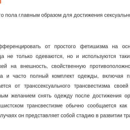
м
 пола главным образом для достижения сексуально
фференцировать от простого фетишизма на осн
а не только одеваются, но и используются таки
жей на внешность, свойственную противоположн
а и часто полный комплект одежды, включая па
ается от транссексуального трансвестизма своей
ным желанием снять одежду после достижения ор
ишистском трансвестизме обычно сообщается как
 случаях он представляет собой стадию в развитии т