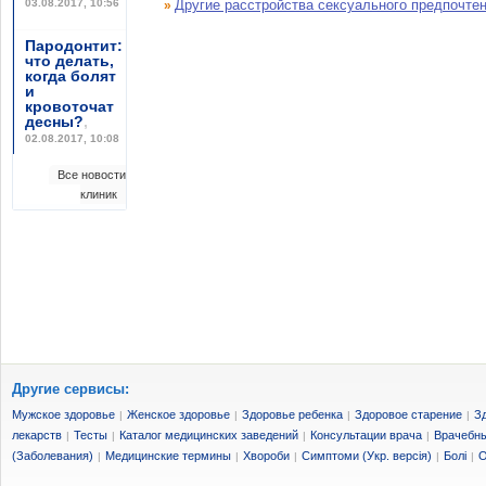
03.08.2017, 10:56
Другие расстройства сексуального предпочте
»
Пародонтит:
что делать,
когда болят
и
кровоточат
десны?
,
02.08.2017, 10:08
Все новости
клиник
Другие сервисы:
Мужское здоровье
Женское здоровье
Здоровье ребенка
Здоровое старение
З
|
|
|
|
лекарств
Тесты
Каталог медицинских заведений
Консультации врача
Врачебны
|
|
|
|
(Заболевания)
Медицинские термины
Хвороби
Симптоми (Укр. версія)
Болі
О
|
|
|
|
|