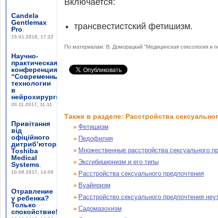
Включается:
Candela
Gentlemax
трансвестистский фетишизм.
Pro
,
15.01.2018, 17:22
По материалам: В. Доморацкий "Медицинская сексология и п
Научно-
практическая
конференция
“Современные
технологии
в
нейрохирургии”
,
20.11.2017, 11:11
Также в разделе: Расстройства сексуально
Привітання
Фетишизм
»
від
офіційного
Педофилия
»
дитриб’ютора
Множественные расстройства сексуального п
Toshiba
»
Medical
Эксгибиционизм и его типы
»
Systems
,
10.08.2017, 14:09
Расстройства сексуального предпочтения
»
Вуайеризм
»
Отравление
Расстройство сексуального предпочтения неу
»
у ребенка?
Только
Садомазохизм
»
спокойствие!
,