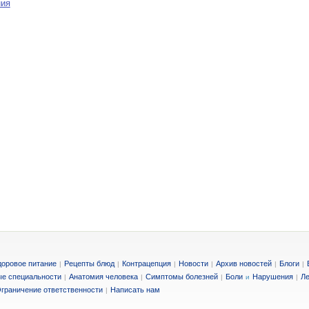
ния
доровое питание
Рецепты блюд
Контрацепция
Новости
Архив новостей
Блоги
|
|
|
|
|
|
е специальности
Анатомия человека
Симптомы болезней
Боли
Нарушения
Ле
|
|
|
и
|
граничение ответственности
Написать нам
|