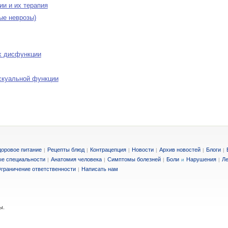
и и их терапия
ые неврозы)
х дисфункции
скуальной функции
доровое питание
Рецепты блюд
Контрацепция
Новости
Архив новостей
Блоги
|
|
|
|
|
|
е специальности
Анатомия человека
Симптомы болезней
Боли
Нарушения
Ле
|
|
|
и
|
граничение ответственности
Написать нам
|
ы.