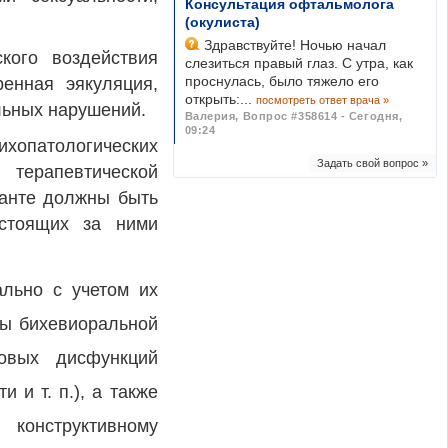
Консультация офтальмолога
(окулиста)
Здравствуйте! Ночью начал
кого воздействия
слезиться правый глаз. С утра, как
проснулась, было тяжело его
ренная эякуляция,
открыть:...
посмотреть ответ врача »
льных нарушений.
Валерия
,
Вопрос #358614 - Сегодня,
09:24
ихопатологических
Задать свой вопрос »
ерапевтической
ианте должны быть
 стоящих за ними
льно с учетом их
ды бихевиоральной
овых дисфункций
 и т. п.), а также
конструктивному