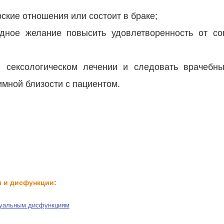
ские отношения или состоит в браке;
юдное желание повысить удовлетворенность от с
 в сексологическом лечении и следовать врачебн
имной близости с пациентом.
и и дисфункции:
суальным дисфункциям