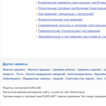
Клинические варианты сексуальных дисфункци
»
Психогенные половые дисфункции (сексуальн
»
Дисгармонии, связанные с патологией
»
Физиологические дисгармонии
»
Современные подходы к лечению сексуальны
»
Поведенческие (технические) дисгармонии
»
Эпидемиология и систематика расстройств се
»
Другие сервисы:
Мужское здоровье
Женское здоровье
Здоровье ребенка
Здоровое старение
З
|
|
|
|
лекарств
Тесты
Каталог медицинских заведений
Консультации врача
Врачебны
|
|
|
|
(Заболевания)
Медицинские термины
Хвороби
Симптоми (Укр. версія)
Болі
О
|
|
|
|
|
Рецепты: на портале EUROLAB.
При использовании материалов сайта, ссылка на сайт обязательна.
Торговая марка и торговый знак EUROLAB™ зарегистрированы. Все права защищен