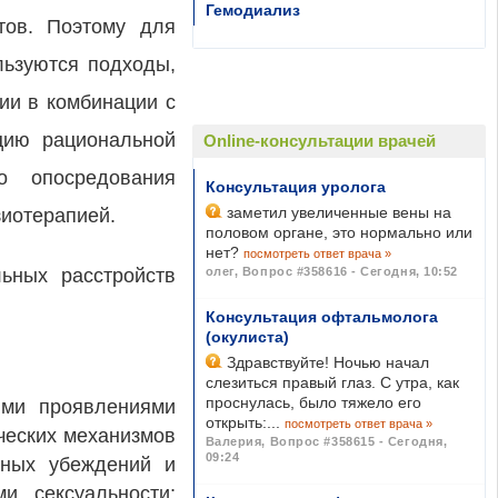
Гемодиализ
тов. Поэтому для
льзуются подходы,
ии в комбинации с
цию рациональной
Online-консультации врачей
го опосредования
Консультация уролога
заметил увеличенные вены на
зиотерапией.
половом органе, это нормально или
нет?
посмотреть ответ врача »
ьных расстройств
олег
,
Вопрос #358616 - Сегодня, 10:52
Консультация офтальмолога
(окулиста)
Здравствуйте! Ночью начал
слезиться правый глаз. С утра, как
проснулась, было тяжело его
ими проявлениями
открыть:...
посмотреть ответ врача »
ических механизмов
Валерия
,
Вопрос #358615 - Сегодня,
09:24
тных убеждений и
и сексуальности;