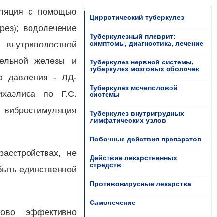
уляция с помощью
Цирротический туберкулез
рез); водолечение
Туберкулезный плеврит:
симптомы, диагностика, лечение
 внутриполостной
тельной железы и
Туберкулез нервной системы,
туберкулез мозговых оболочек
о давления - ЛД-
Туберкулез мочеполовой
ихаэлиса по Г.С.
системы
 вибростимуляция
Туберкулез внутригрудных
лимфатических узлов
Побочные действия препаратов
асстройствах, не
Действие лекарственных
стредств
быть единственной
Противовирусные лекарства
Самолечение
ково эффективно