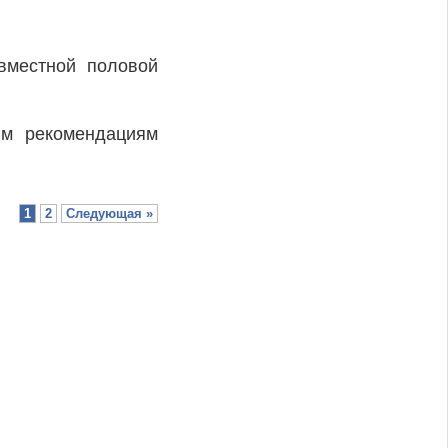
овместной половой
ым рекомендациям
1
2
Следующая »