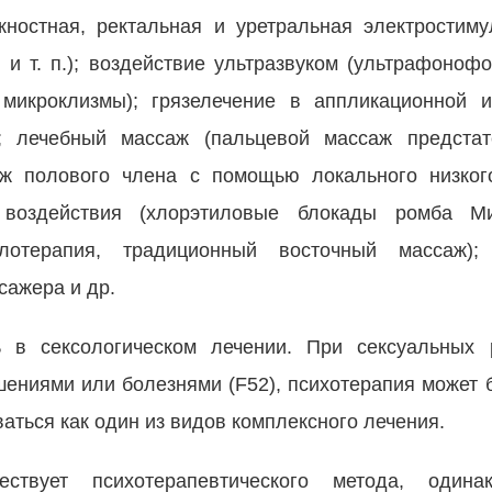
жностная, ректальная и уретральная электростим
 и т. п.); воздействие ультразвуком (ультрафонофо
 микроклизмы); грязелечение в аппликационной и
х; лечебный массаж (пальцевой массаж предста
аж полового члена с помощью локального низког
 воздействия (хлорэтиловые блокады ромба М
кулотерапия, традиционный восточный массаж);
сажера и др.
 в сексологическом лечении. При сексуальных р
ениями или болезнями (F52), психотерапия может 
аться как один из видов комплексного лечения.
твует психотерапевтического метода, одина