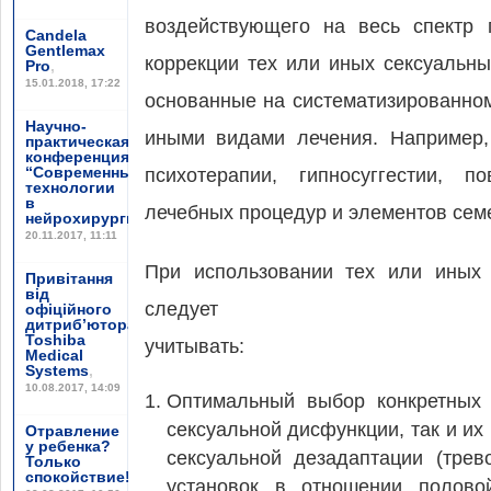
воздействующего на весь спектр 
Candela
Gentlemax
коррекции тех или иных сексуальн
Pro
,
15.01.2018, 17:22
основанные на систематизированном
Научно-
иными видами лечения. Например,
практическая
конференция
“Современные
психотерапии, гипносуггестии, п
технологии
в
лечебных процедур и элементов сем
нейрохирургии”
,
20.11.2017, 11:11
При использовании тех или иных 
Привітання
від
следует
офіційного
дитриб’ютора
Toshiba
учитывать:
Medical
Systems
,
10.08.2017, 14:09
Оптимальный выбор конкретных 
сексуальной дисфункции, так и их
Отравление
у ребенка?
сексуальной дезадаптации (тре
Только
спокойствие!
,
установок в отношении полово