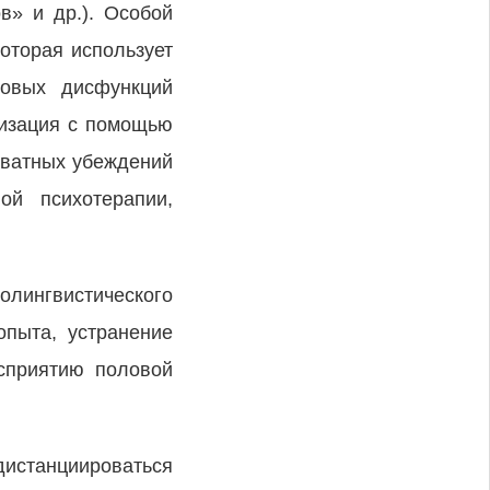
в» и др.). Особой
которая использует
ловых дисфункций
лизация с помощью
кватных убеждений
ой психотерапии,
лингвистического
опыта, устранение
осприятию половой
дистанциироваться