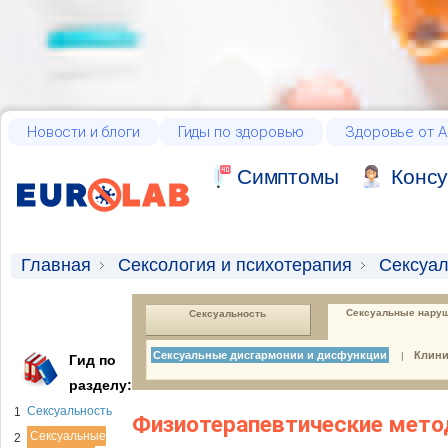
Новости и блоги
Гиды по здоровью
Здоровье от А
Cимптомы
Консу
Главная
Сексология и психотерапия
Cексуа
Cексуальные нару
Сексуальность
Сексуальные дисгармонии и дисфункции
Клини
|
Гид по
разделу:
Сексуальность
1
Физиотерапевтические мето
Cексуальные
2