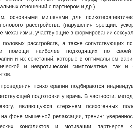
альных отношений с партнером и др.).
ым, основными мишенями для психотерапевтичес
олового расстройства (нарушения эрекции, уско
ские механизмы, участвующие в формировании сексуа
половых расстройств, а также сопутствующих пс
ри помощи наиболее подходящих по своей т
рапии и их сочетаний, которые в оптимальном вар
гической и невротической симптоматике, так и
нтов.
 проведения психотерапии подбираются индивидуа
ветствующей подготовки у врача. В частности, мето
евогу, являющуюся стержнем психогенных пол
на фоне мышечной релаксации, тренинг уверенности
еских конфликтов и мотивации партнеров к 