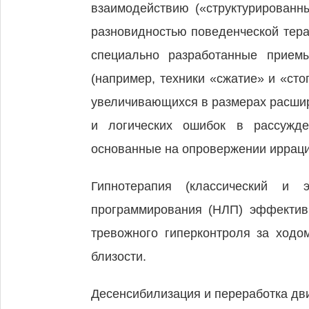
взаимодействию («структурированн
разновидностью поведенческой терап
специально разработанные прием
(например, техники «сжатие» и «ст
увеличивающихся в размерах расшир
и логических ошибок в рассужде
основанные на опровержении иррац
Гипнотерапия (классический и э
программирования (НЛП) эффективн
тревожного гиперконтроля за ходо
близости.
Десенсибилизация и переработка дв