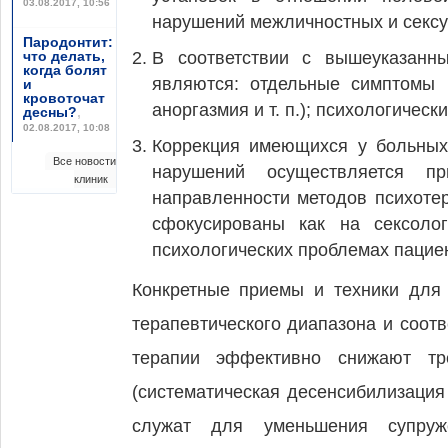
03.08.2017, 10:56
нарушений межличностных и сексу
Пародонтит:
что делать,
В соответствии с вышеуказанн
когда болят
являются: отдельные симптомы п
и
кровоточат
аноргазмия и т. п.); психологиче
десны?
,
02.08.2017, 10:08
Коррекция имеющихся у больных 
Все новости
нарушений осуществляется п
клиник
направленности методов психоте
сфокусированы как на сексоло
психологических проблемах пацие
Конкретные приемы и техники для
терапевтического диапазона и соот
терапии эффективно снижают тр
(систематическая десенсибилизация 
служат для уменьшения супруж