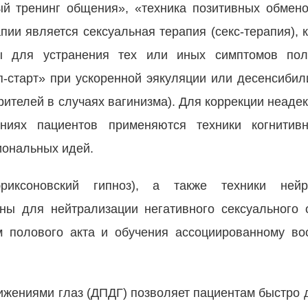
ый тренинг общения», «техника позитивных обмено
ии является сексуальная терапия (секс-терапия), 
ы для устранения тех или иных симптомов по
оп-старт» при ускоренной эякуляции или десенсиби
ителей в случаях вагинизма). Для коррекции неаде
ниях пациентов применяются техники когнитивн
иональных идей.
риксоновский гипноз), а также техники нейро
ы для нейтрализации негативного сексуального 
м полового акта и обучения ассоциированному в
ижениями глаз (ДПДГ) позволяет пациентам быстро 