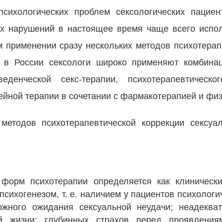
психологических проблем сексологических пациен
ых нарушений в настоящее время чаще всего испо
 применении сразу нескольких методов психотерап
 в России сексологи широко применяют комбина
оведенческой секс-терапии, психотерапевтическо
ейной терапии в сочетании с фармакотерапией и фи
методов психотерапевтической коррекции сексуал
форм психотерапии определяется как клиническ
 психогенезом, т. е. наличием у пациентов психолог
вожного ожидания сексуальной неудачи; неадеква
й жизни; глубинных страхов перед проявлениям