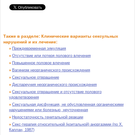
Также в разделе: Клинические варианты сексульных
нарушений и их лечение:
Преждевременная эякуляция
»
Отсутствие или потеря полового влечения
»
Повышенное половое влечение
»
Вагинизм неорганического происхождения
»
Сексуальное отвращение
»
Диспареуния неорганического происхождения
»
Сексуальное отвращение и отсутствие полового
»
удовлетворения
Сексуальная дисфункция, не обусловленная органическими
»
нарушениями или болезнью, неуточненная
Недостаточность генитальной реакции
»
Секс-терапия относительной (коитальной) аноргазмии (по X.
»
Каплан, 1987)