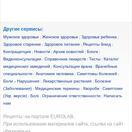
Другие сервисы:
Мужское здоровье
Женское здоровье
Здоровье ребенка
|
|
|
Здоровое старение
Здоровое питание
Рецепты блюд
|
|
|
Контрацепция
Новости
Архив новостей
Блоги
|
|
|
|
Видеоконсультации
Справочник лекарств
Тесты
Каталог
|
|
|
медицинских заведений
Консультации врача
Врачебные
|
|
специальности
Анатомия человека
Симптомы болезней
|
|
|
Боли
Нарушения
Лекарственные растения
Болезни
и
|
|
(Заболевания)
Медицинские термины
Хвороби
Симптоми
|
|
|
(Укр. версія)
Болі
Ограничение ответственности
Написать
|
|
|
нам
Рецепты: на портале EUROLAB.
При использовании материалов сайта, ссылка на сайт
обязательна.