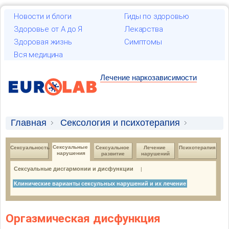
Новости и блоги
Гиды по здоровью
Здоровье от А до Я
Лекарства
Здоровая жизнь
Симптомы
Вся медицина
Лечение наркозависимости
Главная
Сексология и психотерапия
Cексуальные нарушения
Cексуальные 
Сексуальность
Сексуальное 
Лечение 
Психотерапия
нарушения
развитие
нарушений
Клинические варианты сексульных нарушений
Сексуальные дисгармонии и дисфункции
|
и их лечение
Клинические варианты сексульных нарушений и их лечение
Оргазмическая дисфункция