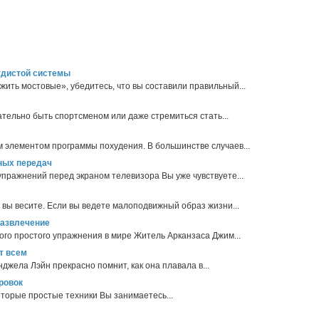
удистой системы
жить мостовые», убедитесь, что вы составили правильный...
ательно быть спортсменом или даже стремиться стать...
 элементом программы похудения. В большинстве случаев...
ных передач
ражнений перед экраном телевизора Вы уже чувствуете...
о вы весите. Если вы ведете малоподвижный образ жизни...
развлечение
го простого упражнения в мире Житель Арканзаса Джим...
т всем
жела Лэйн прекрасно помнит, как она плавала в...
ровок
оторые простые техники Вы занимаетесь...