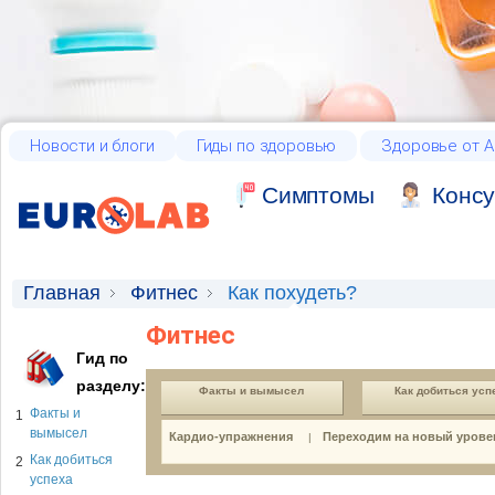
Новости и блоги
Гиды по здоровью
Здоровье от А
Cимптомы
Консу
Главная
Фитнес
Как похудеть?
Фитнес
Гид по
разделу:
Факты и вымысел
Как добиться усп
Факты и
1
вымысел
Кардио-упражнения
Переходим на новый урове
|
Как добиться
2
успеха