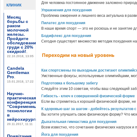
Для человека постоянное движение заложено природой
КЛИНИК
Упражнения для похудения
Проблема ожирения и лишнего веса актуальна в развит
Месяц
борьбы с
Пилатес для похудения
раком
В наше время спорт — это не роскошь и не занятие для
молочной
железы.
Бодифлекс для похудения
Пройдите
Сегодня существует множество методик похудения на 
обследование
груди с 20%
скидкой!
,
Переходим на новый уровень
22.10.2018, 13:05
Candela
Как спортсмены по выходным достигают олимпийс
Gentlemax
Умственные фокусы, используемые олимпийцами, могут
Pro
,
15.01.2018, 17:22
Подготовка к большому забегу
Следуйте этим 10 советам, чтобы ваш следующий заб
Научно-
Гибкость - ключ к совершенной физической форме
практическая
Если вы стремитесь к хорошей физической форме, не з
конференция
“Современные
К здоровью шаг за шагом - добейтесь результатов
технологии
Вы хотите улучшить свою физическую форму? Что може
в
нейрохирургии”
,
Дыхательная гимнастика для похудения
20.11.2017, 11:11
Всем известно, что сочетание физических нагрузок и
Йога для похудения
Привітання