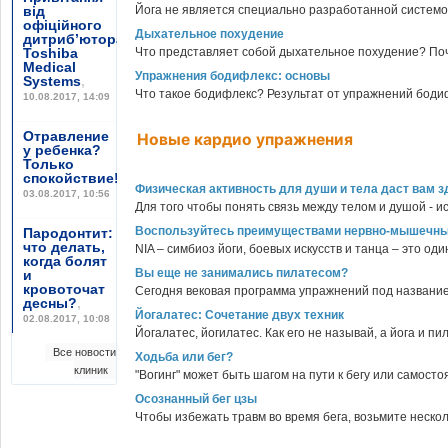
від
Йога не является специально разработанной системой
офіційного
Дыхательное похудение
дитриб’ютора
Toshiba
Что представляет собой дыхательное похудение? По
Medical
Упражнения бодифлекс: основы
Systems
,
Что такое бодифлекс? Результат от упражнений боди
10.08.2017, 14:09
Отравление
Новые кардио упражнения
у ребенка?
Только
спокойствие!
,
Физическая активность для души и тела даст вам з
03.08.2017, 10:56
Для того чтобы понять связь между телом и душой - и
Воспользуйтесь преимуществами нервно-мышечных
Пародонтит:
что делать,
NIA – симбиоз йоги, боевых искусств и танца – это од
когда болят
Вы еще не занимались пилатесом?
и
кровоточат
Сегодня вековая программа упражнений под названием
десны?
,
Йогалатес: Сочетание двух техник
02.08.2017, 10:08
Йогалатес, йогилатес. Как его не называй, а йога и пи
Все новости
Ходьба или бег?
клиник
"Вогинг" может быть шагом на пути к бегу или самосто
Осознанный бег цзы
Чтобы избежать травм во время бега, возьмите нескол