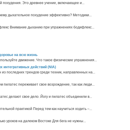
 похудения. Это древнее учение, включающее и...
чему дыхательное похудение эффективно? Методики...
флекс Внимание дыханию при упражнениях бодифлекс...
доровье на всю жизнь
спользуйте движение. Что такое физические упражнения...
 интегративных действий (NIA)
ин из последних трендов среди техник, направленных на...
 пилатес переживает свое возрождение, так как люди...
латес делают свое дело. Йогу и пилатес объединили в...
ятельной практикой Перед тем как научиться ходить –...
ько уроков на далеком Востоке Для бега не нужны...