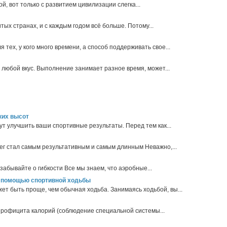
, вот только с развитием цивилизации слегка...
ых странах, и с каждым годом всё больше. Потому...
 тех, у кого много времени, а способ поддерживать свое...
любой вкус. Выполнение занимает разное время, может...
ких высот
 улучшить ваши спортивные результаты. Перед тем как...
ег стал самым результативным и самым длинным Неважно,...
абывайте о гибкости Все мы знаем, что аэробные...
 с помощью спортивной ходьбы
т быть проще, чем обычная ходьба. Занимаясь ходьбой, вы...
 профицита калорий (соблюдение специальной системы...