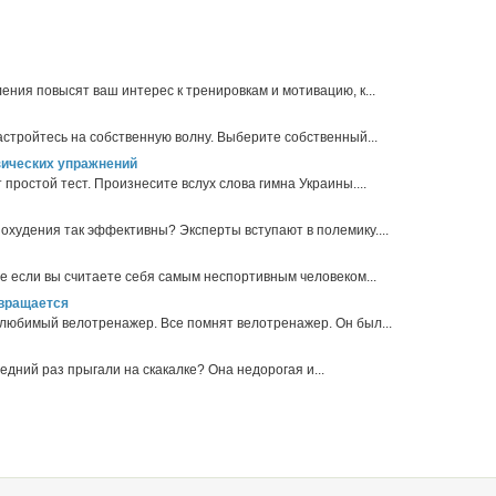
ния повысят ваш интерес к тренировкам и мотивацию, к...
стройтесь на собственную волну. Выберите собственный...
зических упражнений
 простой тест. Произнесите вслух слова гимна Украины....
охудения так эффективны? Эксперты вступают в полемику....
е если вы считаете себя самым неспортивным человеком...
звращается
любимый велотренажер. Все помнят велотренажер. Он был...
едний раз прыгали на скакалке? Она недорогая и...