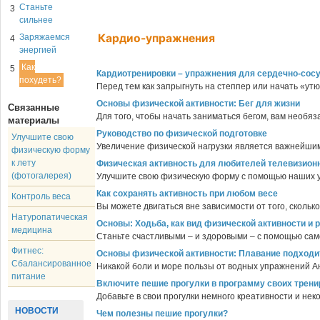
Станьте
3
сильнее
Кардио-упражнения
Заряжаемся
4
энергией
Как
5
Кардиотренировки – упражнения для сердечно-сос
похудеть?
Перед тем как запрыгнуть на степпер или начать «утю
Основы физической активности: Бег для жизни
Связанные
Для того, чтобы начать заниматься бегом, вам необяз
материалы
Руководство по физической подготовке
Улучшите свою
Увеличение физической нагрузки является важнейшим
физическую форму
к лету
Физическая активность для любителей телевизион
(фотогалерея)
Улучшите свою физическую форму с помощью наших уп
Как сохранять активность при любом весе
Контроль веса
Вы можете двигаться вне зависимости от того, скольк
Натуропатическая
Основы: Ходьба, как вид физической активности и 
медицина
Станьте счастливыми – и здоровыми – с помощью само
Фитнес:
Основы физической активности: Плавание подходи
Сбалансированное
Никакой боли и море пользы от водных упражнений Анд
питание
Включите пешие прогулки в программу своих трени
Добавьте в свои прогулки немного креативности и нек
НОВОСТИ
Чем полезны пешие прогулки?