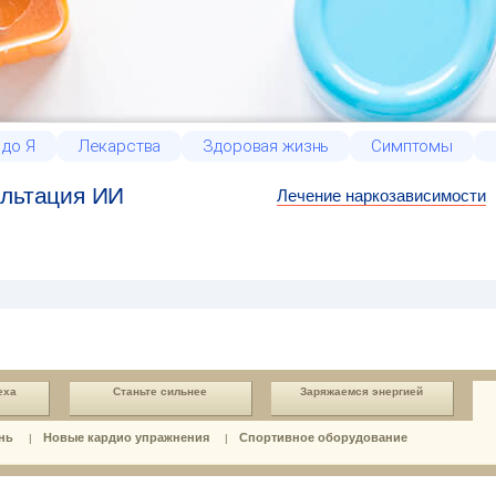
 до Я
Лекарства
Здоровая жизнь
Симптомы
льтация ИИ
Лечение наркозависимости
еха
Станьте сильнее
Заряжаемся энергией
нь
Новые кардио упражнения
Спортивное оборудование
|
|