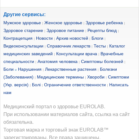
корпусу.
• Ноги на ширине
Другие сервисы:
плеч. В руках
Движение:
Движение:
Мужское здоровье
Женское здоровье
Здоровье ребенка
|
|
|
гантели. Колени
Здоровое старение
Здоровое питание
Рецепты блюд
|
|
|
Контрацепция
Новости
Архив новостей
Блоги
смотрят вперед.
|
|
|
|
• Слегка согнув руки
• Прижав руку к
Видеоконсультации
Справочник лекарств
Тесты
Каталог
|
|
|
• Прогнитесь в
в локтях,
корпусу, медленно
медицинских заведений
Консультации врача
Врачебные
|
|
пояснице, как можно
специальности
Анатомия человека
поднимайте руки с
Симптомы болезней
|
|
|
выпрямите ее в
Боли
Нарушения
Лекарственные растения
Болезни
ровнее держа спину
и
|
|
гантелями, пока они
локте.
(Заболевания)
Медицинские термины
Хвороби
Симптоми
|
|
|
и напрягая брюшные
не будут на одной
• Зафиксируйтесь в
(Укр. версія)
Болі
Ограничение ответственности
Написать
|
|
|
мышцы.
нам
линии с плечами.
данной позиции,
• Зафиксируйтесь в
затем снова согните
Медицинский портал о здоровье EUROLAB.
Движение:
При использовании материалов сайта, ссылка на сайт
данной позиции,
руку на 90 градусов.
обязательна.
затем медленно
Повторите 12 раз,
Торговая марка и торговый знак EUROLAB™
• Ладонями внутрь,
опустите руки.
затем поменяйте
зарегистрированы. Все права защищены.