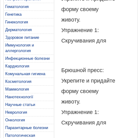
Гематология
форму своему
Генетика
животу.
Гинекология
Упражнение 1:
Дерматология
Здоровое питание
Скручивания для
Иммунология и
брюшного пресса на
аллергология
Инфекционные болезни
мяче для фитнеса.
Кардиология
Брюшной пресс:
Комунальная гигиена
Укрепите и придайте
Косметология
Исходное
Маммология
форму своему
положение:
Нанотехнології
животу.
• Поясница
Научные статьи
Упражнение 1:
Неврология
опирается на мяч,
Онкология
Скручивания для
плечи и голова - в
Паразитарные болезни
брюшного пресса на
воздухе.
Патологическая