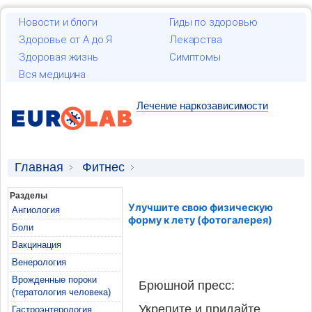
Новости и блоги
Гиды по здоровью
Здоровье от А до Я
Лекарства
Здоровая жизнь
Симптомы
Вся медицина
Лечение наркозависимости
Главная
Фитнес
Улучшите свою физическую форму к лету
Разделы
Улучшите свою физическую
(фотогалерея)
Ангиология
форму к лету (фотогалерея)
Боли
Вакцинация
Венерология
Врожденные пороки
Брюшной пресс:
(тератология человека)
Укрепите и придайте
Гастроэнтерология