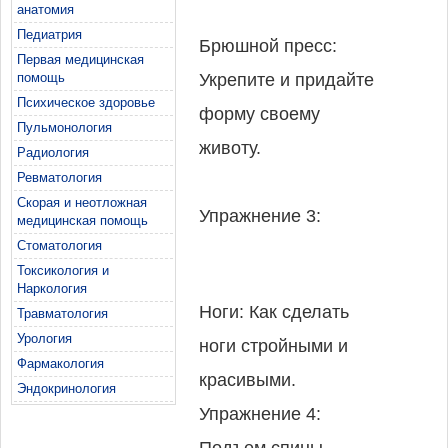
анатомия
мяче для фитнеса с
• Зажмите полотенце
Педиатрия
Брюшной пресс:
поворотами.
между бедрами и
Первая медицинская
помощь
Укрепите и придайте
поставьте стопы на
Психическое здоровье
форму своему
Исходное
пол.
Пульмонология
животу.
положение:
Радиология
Ревматология
Движение:
Скорая и неотложная
Упражнение 3:
• Поясница
медицинская помощь
• Сожмите полотенце
Стоматология
Удержание прямой
опирается на мяч,
ногами и медленно
Токсикология и
линии.
плечи и голова - в
Наркология
поднимайте плечи и
Ноги: Как сделать
Травматология
воздухе.
голову, не отрывая
Урология
ноги стройными и
Исходное
• Зажмите полотенце
поясницу от мяча.
Фармакология
красивыми.
положение:
Эндокринология
между бедрами и
• Зафиксируйте
Упражнение 4:
поставьте стопы на
положение тела на 2