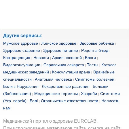
Другие сервисы:
Мужское здоровье
Женское здоровье
Здоровье ребенка
|
|
|
Здоровое старение
Здоровое питание
Рецепты блюд
|
|
|
Контрацепция
Новости
Архив новостей
Блоги
|
|
|
|
Видеоконсультации
Справочник лекарств
Тесты
Каталог
|
|
|
медицинских заведений
Консультации врача
Врачебные
|
|
специальности
Анатомия человека
Симптомы болезней
|
|
|
Боли
Нарушения
Лекарственные растения
Болезни
и
|
|
(Заболевания)
Медицинские термины
Хвороби
Симптоми
|
|
|
(Укр. версія)
Болі
Ограничение ответственности
Написать
|
|
|
нам
Медицинский портал о здоровье EUROLAB.
При использовании материалов сайта, ссылка на сайт