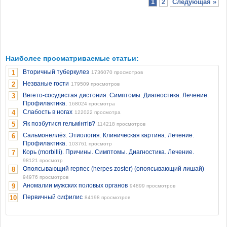
1
2
Следующая »
Наиболее просматриваемые статьи:
Вторичный туберкулез
1
1736070 просмотров
Незваные гости
2
179509 просмотров
Вегето-сосудистая дистония. Симптомы. Диагностика. Лечение.
3
Профилактика.
168024 просмотра
Слабость в ногах
4
122022 просмотра
Як позбутися гельмінтів?
5
114218 просмотров
Сальмонеллёз. Этиология. Клиническая картина. Лечение.
6
Профилактика.
103761 просмотр
Корь (morbilli). Причины. Симптомы. Диагностика. Лечение.
7
98121 просмотр
Опоясывающий герпес (herpes zoster) (опоясывающий лишай)
8
94976 просмотров
Аномалии мужских половых органов
9
94899 просмотров
Первичный сифилис
10
84198 просмотров