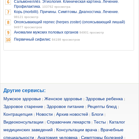
Сальмонеллёз. Этиология. Клиническая картина. Лечение.
6
Профилактика.
103762 просмотра
Корь (morbilli). Причины. Симптомы. Диагностика. Лечение.
7
98121 просмотр
Опоясывающий герпес (herpes zoster) (опоясывающий лишай)
8
94977 просмотров
Аномалии мужских половых органов
9
94901 просмотр
Первичный сифилис
10
84198 просмотров
Другие сервисы:
Мужское здоровье
Женское здоровье
Здоровье ребенка
|
|
|
Здоровое старение
Здоровое питание
Рецепты блюд
|
|
|
Контрацепция
Новости
Архив новостей
Блоги
|
|
|
|
Видеоконсультации
Справочник лекарств
Тесты
Каталог
|
|
|
медицинских заведений
Консультации врача
Врачебные
|
|
специальности
Анатомия человека
Симптомы болезней
|
|
|