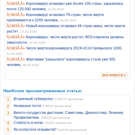
Коронавирус атаковал уже более 100 стран, заразились
,
почти 120 000 человек
11.03.2020
Коронавирус атаковал 79 стран, число жертв
,
приближается к 3200 человек
04.03.2020
Новый коронавирус атаковал 48 стран мира, число жертв
,
растет
27.02.2020
Коронавирус: число жертв растет, ВОЗ озвучила уровень
,
смертности
18.02.2020
,
Число жертв коронавируса 2019-nCoV превысило 1000
11.02.2020
Жертвами "уханьского" коронавируса стали уже 565
,
человек
06.02.2020
все новости »
Наиболее просматриваемые статьи:
Вторичный туберкулез
1
1736072 просмотра
Незваные гости
2
179510 просмотров
Вегето-сосудистая дистония. Симптомы. Диагностика. Лечение.
3
Профилактика.
168025 просмотров
Слабость в ногах
4
122023 просмотра
Як позбутися гельмінтів?
5
114219 просмотров