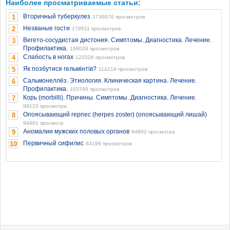
Наиболее просматриваемые статьи:
Вторичный туберкулез
1
1736076 просмотров
Незваные гости
2
179511 просмотров
Вегето-сосудистая дистония. Симптомы. Диагностика. Лечение.
3
Профилактика.
168028 просмотров
Слабость в ногах
4
122026 просмотров
Як позбутися гельмінтів?
5
114219 просмотров
Сальмонеллёз. Этиология. Клиническая картина. Лечение.
6
Профилактика.
103769 просмотров
Корь (morbilli). Причины. Симптомы. Диагностика. Лечение.
7
98123 просмотра
Опоясывающий герпес (herpes zoster) (опоясывающий лишай)
8
94981 просмотр
Аномалии мужских половых органов
9
94902 просмотра
Первичный сифилис
10
84199 просмотров