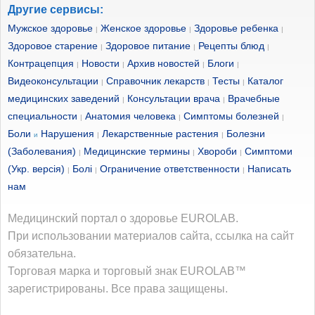
Другие сервисы:
Мужское здоровье
Женское здоровье
Здоровье ребенка
|
|
|
Здоровое старение
Здоровое питание
Рецепты блюд
|
|
|
Контрацепция
Новости
Архив новостей
Блоги
|
|
|
|
Видеоконсультации
Справочник лекарств
Тесты
Каталог
|
|
|
медицинских заведений
Консультации врача
Врачебные
|
|
специальности
Анатомия человека
Симптомы болезней
|
|
|
Боли
Нарушения
Лекарственные растения
Болезни
и
|
|
(Заболевания)
Медицинские термины
Хвороби
Симптоми
|
|
|
(Укр. версія)
Болі
Ограничение ответственности
Написать
|
|
|
нам
Медицинский портал о здоровье EUROLAB.
При использовании материалов сайта, ссылка на сайт
обязательна.
Торговая марка и торговый знак EUROLAB™
зарегистрированы. Все права защищены.