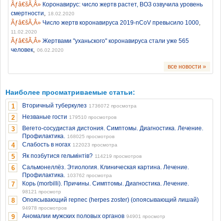
Коронавирус: число жертв растет, ВОЗ озвучила уровень
,
смертности
18.02.2020
,
Число жертв коронавируса 2019-nCoV превысило 1000
11.02.2020
Жертвами "уханьского" коронавируса стали уже 565
,
человек
06.02.2020
все новости »
Наиболее просматриваемые статьи:
Вторичный туберкулез
1
1736072 просмотра
Незваные гости
2
179510 просмотров
Вегето-сосудистая дистония. Симптомы. Диагностика. Лечение.
3
Профилактика.
168025 просмотров
Слабость в ногах
4
122023 просмотра
Як позбутися гельмінтів?
5
114219 просмотров
Сальмонеллёз. Этиология. Клиническая картина. Лечение.
6
Профилактика.
103762 просмотра
Корь (morbilli). Причины. Симптомы. Диагностика. Лечение.
7
98121 просмотр
Опоясывающий герпес (herpes zoster) (опоясывающий лишай)
8
94978 просмотров
Аномалии мужских половых органов
9
94901 просмотр