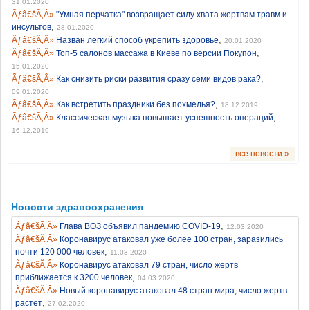
31.01.2020
"Умная перчатка" возвращает силу хвата жертвам травм и
,
инсультов
28.01.2020
,
Назван легкий способ укрепить здоровье
20.01.2020
,
Топ-5 салонов массажа в Киеве по версии Покупон
15.01.2020
,
Как снизить риски развития сразу семи видов рака?
09.01.2020
,
Как встретить праздники без похмелья?
18.12.2019
,
Классическая музыка повышает успешность операций
16.12.2019
все новости »
Новости здравоохранения
,
Глава ВОЗ объявил пандемию COVID-19
12.03.2020
Коронавирус атаковал уже более 100 стран, заразились
,
почти 120 000 человек
11.03.2020
Коронавирус атаковал 79 стран, число жертв
,
приближается к 3200 человек
04.03.2020
Новый коронавирус атаковал 48 стран мира, число жертв
,
растет
27.02.2020