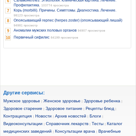
Сальмонеллёз. Этиология. Клиническая картина. Лечение.
6
Профилактика.
103774 просмотра
Корь (morbilli). Причины. Симптомы. Диагностика. Лечение.
7
98123 просмотра
Опоясывающий герпес (herpes zoster) (опоясывающий лишай)
8
94981 просмотр
Аномалии мужских половых органов
9
94907 просмотров
Первичный сифилис
10
84199 просмотров
Другие сервисы:
Мужское здоровье
Женское здоровье
Здоровье ребенка
|
|
|
Здоровое старение
Здоровое питание
Рецепты блюд
|
|
|
Контрацепция
Новости
Архив новостей
Блоги
|
|
|
|
Видеоконсультации
Справочник лекарств
Тесты
Каталог
|
|
|
медицинских заведений
Консультации врача
Врачебные
|
|