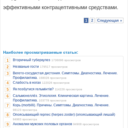
эффективными контрацептивными средствами.
1
2
Следующая »
Наиболее просматриваемые статьи:
Вторичный туберкулез
1
1736096 просмотров
Незваные гости
2
179517 просмотров
Вегето-сосудистая дистония. Симптомы. Диагностика. Лечение.
3
Профилактика.
168028 просмотров
Слабость в ногах
4
122026 просмотров
Як позбутися гельмінтів?
5
114226 просмотров
Сальмонеллёз. Этиология. Клиническая картина. Лечение.
6
Профилактика.
103778 просмотров
Корь (morbilli). Причины. Симптомы. Диагностика. Лечение.
7
98123 просмотра
Опоясывающий герпес (herpes zoster) (опоясывающий лишай)
8
94983 просмотра
Аномалии мужских половых органов
9
94908 просмотров