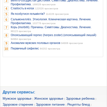
Вегето-сосудистая дистония. Симптомы. Диагностика. Лечение.
3
Профилактика.
168028 просмотров
Слабость в ногах
4
122026 просмотров
Як позбутися гельмінтів?
5
114226 просмотров
Сальмонеллёз. Этиология. Клиническая картина. Лечение.
6
Профилактика.
103778 просмотров
Корь (morbilli). Причины. Симптомы. Диагностика. Лечение.
7
98123 просмотра
Опоясывающий герпес (herpes zoster) (опоясывающий лишай)
8
94984 просмотра
Аномалии мужских половых органов
9
94908 просмотров
Первичный сифилис
10
84202 просмотра
Другие сервисы:
Мужское здоровье
Женское здоровье
Здоровье ребенка
|
|
|
Здоровое старение
Здоровое питание
Рецепты блюд
|
|
|