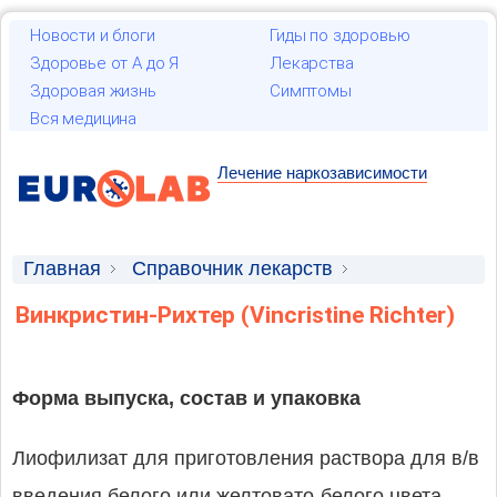
Новости и блоги
Гиды по здоровью
Здоровье от А до Я
Лекарства
Здоровая жизнь
Симптомы
Вся медицина
Лечение наркозависимости
Главная
Справочник лекарств
Лекарственные средства
Винкристин-Рихтер (Vincristine Richter)
Форма выпуска, состав и упаковка
Лиофилизат для приготовления раствора для в/в
введения белого или желтовато-белого цвета.