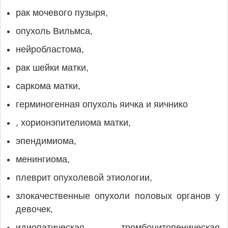
рак мочевого пузыря,
опухоль Вильмса,
нейробластома,
рак шейки матки,
саркома матки,
герминогенная опухоль яичка и яичнико
, хорионэпителиома матки,
эпендимиома,
менингиома,
плеврит опухолевой этиологии,
злокачественные опухоли половых органов у
девочек,
идиопатическая тромбоцитопеническая