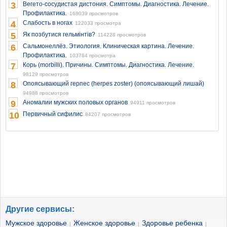
3
Вегето-сосудистая дистония. Симптомы. Диагностика. Лечение.
Профилактика.
168039 просмотров
4
Слабость в ногах
122033 просмотра
5
Як позбутися гельмінтів?
114228 просмотров
6
Сальмонеллёз. Этиология. Клиническая картина. Лечение.
Профилактика.
103784 просмотра
7
Корь (morbilli). Причины. Симптомы. Диагностика. Лечение.
98129 просмотров
8
Опоясывающий герпес (herpes zoster) (опоясывающий лишай)
94988 просмотров
9
Аномалии мужских половых органов
94911 просмотров
10
Первичный сифилис
84207 просмотров
Другие сервисы:
Мужское здоровье
Женское здоровье
Здоровье ребенка
|
|
|