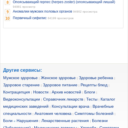
Опоясывающий герпес (herpes zoster) (опоясывающий лишай)
8
94981 просмотр
Аномалии мужских половых органов
9
94902 просмотра
Первичный сифилис
10
84199 просмотров
Другие сервисы:
Мужское здоровье
Женское здоровье
Здоровье ребенка
|
|
|
Здоровое старение
Здоровое питание
Рецепты блюд
|
|
|
Контрацепция
Новости
Архив новостей
Блоги
|
|
|
|
Видеоконсультации
Справочник лекарств
Тесты
Каталог
|
|
|
медицинских заведений
Консультации врача
Врачебные
|
|
специальности
Анатомия человека
Симптомы болезней
|
|
|
Боли
Нарушения
Лекарственные растения
Болезни
и
|
|
(Заболевания)
Медицинские термины
Хвороби
Симптоми