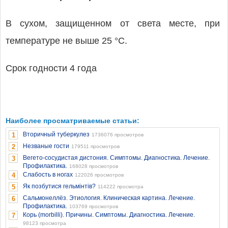
В сухом, защищенном от света месте, при
температуре не выше 25 °C.
Срок годности 4 года
Наиболее просматриваемые статьи:
Вторичный туберкулез
1
1736076 просмотров
Незваные гости
2
179511 просмотров
Вегето-сосудистая дистония. Симптомы. Диагностика. Лечение.
3
Профилактика.
168028 просмотров
Слабость в ногах
4
122026 просмотров
Як позбутися гельмінтів?
5
114222 просмотра
Сальмонеллёз. Этиология. Клиническая картина. Лечение.
6
Профилактика.
103769 просмотров
Корь (morbilli). Причины. Симптомы. Диагностика. Лечение.
7
98123 просмотра