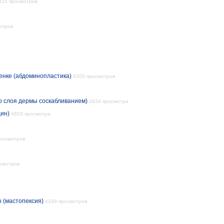
325 просмотров
отров
енке (абдоминопластика)
6205 просмотров
о слоя дермы соскабливанием)
4834 просмотра
ин)
4603 просмотра
росмотров
смотров
 (мастопексия)
4199 просмотров