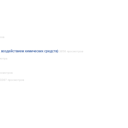
ров
 воздействием химических средств)
3858 просмотров
мотра
осмотров
3397 просмотров