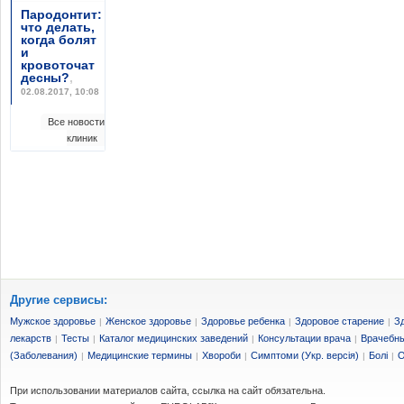
Пародонтит:
что делать,
когда болят
и
кровоточат
десны?
,
02.08.2017, 10:08
Все новости
клиник
Другие сервисы:
Мужское здоровье
Женское здоровье
Здоровье ребенка
Здоровое старение
З
|
|
|
|
лекарств
Тесты
Каталог медицинских заведений
Консультации врача
Врачебны
|
|
|
|
(Заболевания)
Медицинские термины
Хвороби
Симптоми (Укр. версія)
Болі
О
|
|
|
|
|
При использовании материалов сайта, ссылка на сайт обязательна.