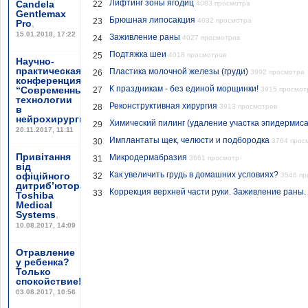
Лифтинг зоны ягодиц
Candela
22
4083 просмотра
Gentlemax
Брюшная липосакция
23
4032 просмотра
Pro
,
15.01.2018, 17:22
Заживление раны
24
4027 просмотров
Подтяжка шеи
25
4018 просмотров
Научно-
практическая
Пластика молочной железы (груди)
26
3992 просмотра
конференция
К праздникам - без единой морщинки!
“Современные
27
3915 просмот
технологии
Реконструктивная хирургия
28
3913 просмотров
в
нейрохирургии”
,
Химический пилинг (удаление участка эпидермиса
29
20.11.2017, 11:11
Имплантаты щек, челюсти и подбородка
30
3764 прос
Привітання
Микродермабразия
31
3661 просмотр
від
Как увеличить грудь в домашних условиях?
офіційного
32
3546 пр
дитриб’ютора
Коррекция верхней части руки. Заживление раны.
33
Toshiba
Medical
Systems
,
10.08.2017, 14:09
Отравление
у ребенка?
Только
спокойствие!
,
03.08.2017, 10:56