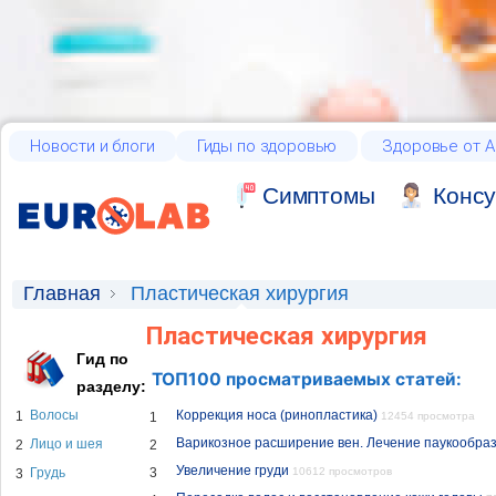
Новости и блоги
Гиды по здоровью
Здоровье от А
Cимптомы
Консу
Главная
Пластическая хирургия
Пластическая хирургия
Гид по
ТОП100 просматриваемых статей:
разделу:
Волосы
Коррекция носа (ринопластика)
1
1
12454 просмотра
Варикозное расширение вен. Лечение паукообраз
Лицо и шея
2
2
Увеличение груди
Грудь
3
10612 просмотров
3