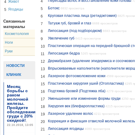
Пересадка волос и восстановление кожи головы
4
7
Живот
4
Ботокс
5
6832 просмотра
Ягодицы
5
Круговая пластика лица (ретидэктомия)
6
6825 просм
Связанные
Татуаж губ, бровей и глаз
7
6688 просмотров
материалы
Липосакция (под подбородком)
8
6683 просмотра
Косметология
Увеличение губ
9
6415 просмотров
Ноги
Пластическая операция на передней брюшной ст
10
Руки
Липосакция бедра
11
5265 просмотров
Дермабразия (удаление эпидермиса и сосочковог
12
НОВОСТИ
Впрыскиваемые наполнители (наполнители морщ
13
КЛИНИК
Лазерное фотоомоложение кожи
14
4569 просмотров
Пластическая хирургия ушей (Отопластика)
15
4295 п
Месяц
борьбы с
Подтяжка бровей (Подтяжка лба)
16
4279 просмотров
раком
Уменьшение или изменение формы груди
молочной
17
4250 про
железы.
Хирургия век (блефаропластика)
18
4215 просмотров
Пройдите
обследование
Лазерное удаление волос
19
4211 просмотров
груди с 20%
скидкой!
,
Коррекция и фиксация отвислой молочной железы
20
22.10.2018, 13:05
Липосакция ягодицы
21
4089 просмотров