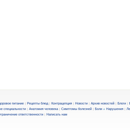
доровое питание
Рецепты блюд
Контрацепция
Новости
Архив новостей
Блоги
|
|
|
|
|
|
е специальности
Анатомия человека
Симптомы болезней
Боли
Нарушения
Ле
|
|
|
и
|
граничение ответственности
Написать нам
|