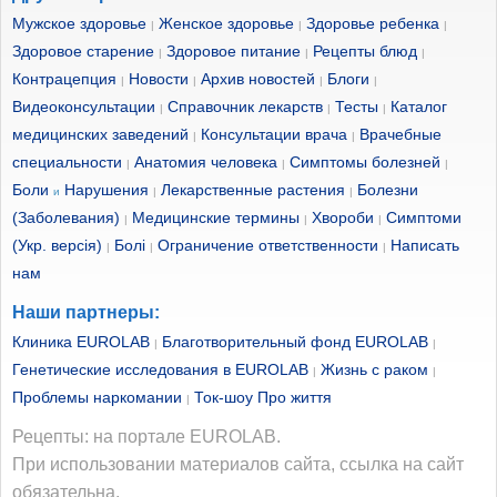
Мужское здоровье
Женское здоровье
Здоровье ребенка
|
|
|
Здоровое старение
Здоровое питание
Рецепты блюд
|
|
|
Контрацепция
Новости
Архив новостей
Блоги
|
|
|
|
Видеоконсультации
Справочник лекарств
Тесты
Каталог
|
|
|
медицинских заведений
Консультации врача
Врачебные
|
|
специальности
Анатомия человека
Симптомы болезней
|
|
|
Боли
Нарушения
Лекарственные растения
Болезни
и
|
|
(Заболевания)
Медицинские термины
Хвороби
Симптоми
|
|
|
(Укр. версія)
Болі
Ограничение ответственности
Написать
|
|
|
нам
Наши партнеры:
Клиника EUROLAB
Благотворительный фонд EUROLAB
|
|
Генетические исследования в EUROLAB
Жизнь с раком
|
|
Проблемы наркомании
Ток-шоу Про життя
|
Рецепты: на портале EUROLAB.
При использовании материалов сайта, ссылка на сайт
обязательна.