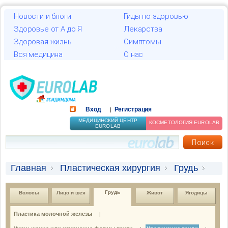
Новости и блоги
Гиды по здоровью
Здоровье от А до Я
Лекарства
Здоровая жизнь
Симптомы
Вся медицина
О нас
Вход
Регистрация
|
МЕДИЦИНСКИЙ ЦЕНТР
КОСМЕТОЛОГИЯ EUROLAB
EUROLAB
Главная
Пластическая хирургия
Грудь
Увеличение груди
Грудь
Волосы
Лицо и шея
Живот
Ягодицы
Пластика молочной железы
|