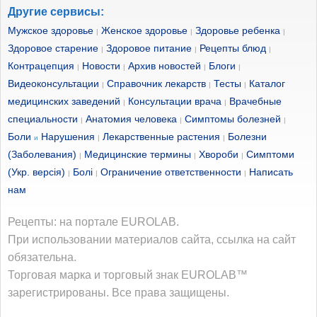
Другие сервисы:
Мужское здоровье
Женское здоровье
Здоровье ребенка
|
|
|
Здоровое старение
Здоровое питание
Рецепты блюд
|
|
|
Контрацепция
Новости
Архив новостей
Блоги
|
|
|
|
Видеоконсультации
Справочник лекарств
Тесты
Каталог
|
|
|
медицинских заведений
Консультации врача
Врачебные
|
|
специальности
Анатомия человека
Симптомы болезней
|
|
|
Боли
Нарушения
Лекарственные растения
Болезни
и
|
|
(Заболевания)
Медицинские термины
Хвороби
Симптоми
|
|
|
(Укр. версія)
Болі
Ограничение ответственности
Написать
|
|
|
нам
Рецепты: на портале EUROLAB.
При использовании материалов сайта, ссылка на сайт
обязательна.
Торговая марка и торговый знак EUROLAB™
зарегистрированы. Все права защищены.