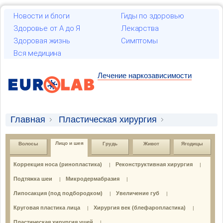
Новости и блоги
Гиды по здоровью
Здоровье от А до Я
Лекарства
Здоровая жизнь
Симптомы
Вся медицина
Лечение наркозависимости
Главная
Пластическая хирургия
Лицо и шея
Наполнители морщин
Лицо и шея
Волосы
Грудь
Живот
Ягодицы
Коррекция носа (ринопластика)
Реконструктивная хирургия
|
|
Подтяжка шеи
Микродермабразия
|
|
Липосакция (под подбородком)
Увеличение губ
|
|
Круговая пластика лица
Хирургия век (блефаропластика)
|
|
Пластическая хирургия ушей
|