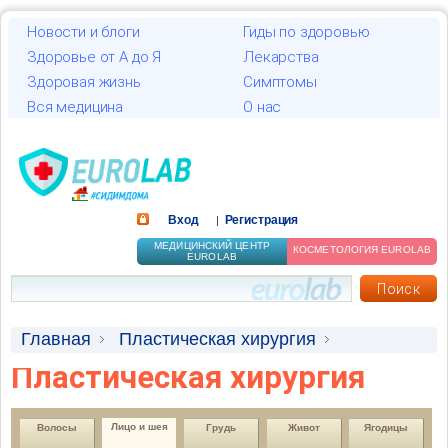
Новости и блоги
Гиды по здоровью
Здоровье от А до Я
Лекарства
Здоровая жизнь
Симптомы
Вся медицина
О нас
Вход
Регистрация
|
МЕДИЦИНСКИЙ ЦЕНТР
КОСМЕТОЛОГИЯ EUROLAB
EUROLAB
Главная
Пластическая хирургия
Пластическая хирургия
Лицо и шея
Липосакция (под подбородком)
Лицо и шея
Волосы
Грудь
Живот
Ягодицы