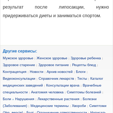
результат после липосакции, нужно
придерживаться диеты и заниматься спортом.
Другие сервисы:
Мужское здоровье
Женское здоровье
Здоровье ребенка
|
|
|
Здоровое старение
Здоровое питание
Рецепты блюд
|
|
|
Контрацепция
Новости
Архив новостей
Блоги
|
|
|
|
Видеоконсультации
Справочник лекарств
Тесты
Каталог
|
|
|
медицинских заведений
Консультации врача
Врачебные
|
|
специальности
Анатомия человека
Симптомы болезней
|
|
|
Боли
Нарушения
Лекарственные растения
Болезни
и
|
|
(Заболевания)
Медицинские термины
Хвороби
Симптоми
|
|
|
(Укр. версія)
Болі
Ограничение ответственности
Написать
|
|
|