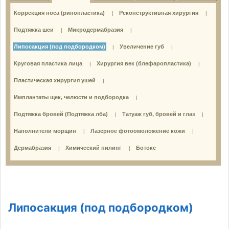
Коррекция носа (ринопластика)
Реконструктивная хирургия
|
|
Подтяжка шеи
Микродермабразия
|
|
Липосакция (под подбородком)
Увеличение губ
|
|
Круговая пластика лица
Хирургия век (блефаропластика)
|
|
Пластическая хирургия ушей
|
Имплантаты щек, челюсти и подбородка
|
Подтяжка бровей (Подтяжка лба)
Татуаж губ, бровей и глаз
|
|
Наполнители морщин
Лазерное фотоомоложение кожи
|
|
Дермабразия
Химический пилинг
Ботокс
|
|
Липосакция (под подбородком)