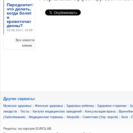
Пародонтит:
что делать,
когда болят
и
кровоточат
десны?
,
02.08.2017, 10:08
Все новости
клиник
Другие сервисы:
Мужское здоровье
Женское здоровье
Здоровье ребенка
Здоровое старение
З
|
|
|
|
лекарств
Тесты
Каталог медицинских заведений
Консультации врача
Врачебны
|
|
|
|
(Заболевания)
Медицинские термины
Хвороби
Симптоми (Укр. версія)
Болі
О
|
|
|
|
|
Рецепты: на портале EUROLAB.