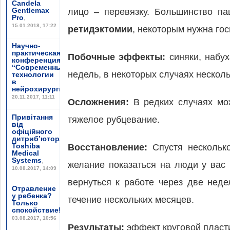
Candela
Gentlemax
лицо – перевязку. Большинство па
Pro
,
15.01.2018, 17:22
ретидэктомии
, некоторым нужна го
Научно-
практическая
Побочные эффекты:
синяки, набух
конференция
“Современные
недель, в некоторых случаях нескол
технологии
в
нейрохирургии”
,
20.11.2017, 11:11
Осложнения:
В редких случаях мож
Привітання
тяжелое рубцевание.
від
офіційного
дитриб’ютора
Toshiba
Восстановление:
Спустя несколько
Medical
Systems
,
желание показаться на люди у вас 
10.08.2017, 14:09
вернуться к работе через две нед
Отравление
у ребенка?
течение нескольких месяцев.
Только
спокойствие!
,
03.08.2017, 10:56
Результаты:
эффект круговой пласти