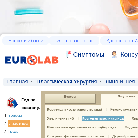
Новости и блоги
Гиды по здоровью
Здоровье от А
Cимптомы
Консу
Главная
Пластическая хирургия
Лицо и шея
Лицо и шея
Волосы
Гид по
разделу:
Коррекция носа (ринопластика)
Реконструктивн
|
Волосы
1
Увеличение губ
Круговая пластика лица
Хир
|
|
Лицо и шея
2
Имплантаты щек, челюсти и подбородка
Подтяжк
|
Грудь
3
Лазерное фотоомоложение кожи
Дермабразия
|