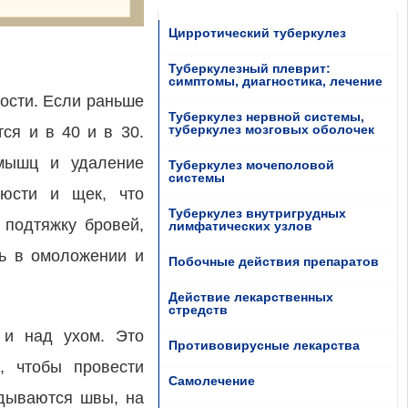
Цирротический туберкулез
Туберкулезный плеврит:
симптомы, диагностика, лечение
ости. Если раньше
Туберкулез нервной системы,
туберкулез мозговых оболочек
ся и в 40 и в 30.
 мышц и удаление
Туберкулез мочеполовой
системы
юсти и щек, что
Туберкулез внутригрудных
 подтяжку бровей,
лимфатических узлов
ь в омоложении и
Побочные действия препаратов
Действие лекарственных
стредств
 и над ухом. Это
Противовирусные лекарства
, чтобы провести
Самолечение
адываются швы, на