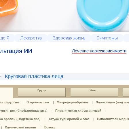
 до Я
Лекарства
Здоровая жизнь
Симптомы
льтация ИИ
Лечение наркозависимости
Круговая пластика лица
Грудь
Живот
ая хирургия
Подтяжка шеи
Микродермабразия
Липосакция (под по
|
|
|
ургия век (блефаропластика)
Пластическая хирургия ушей
|
|
а бровей (Подтяжка лба)
Татуаж губ, бровей и глаз
Наполнители морщ
|
|
Химический пилинг
Ботокс
|
|