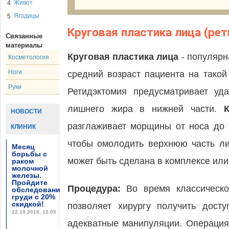
Живот
4
Ягодицы
5
Круговая пластика лица (ре
Связанные
материалы
Круговая пластика лица
- популярн
Косметология
Ноги
средний возраст пациента на такой
Руки
Ретидэктомия предусматривает у
лишнего жира в нижней части.
НОВОСТИ
разглаживает морщины от носа до 
КЛИНИК
чтобы омолодить верхнюю часть л
Месяц
борьбы с
может быть сделана в комплексе или
раком
молочной
железы.
Пройдите
Процедура:
Во время классическо
обследование
груди с 20%
скидкой!
,
позволяет хирургу получить дост
22.10.2018, 13:05
адекватные манипуляции. Операция