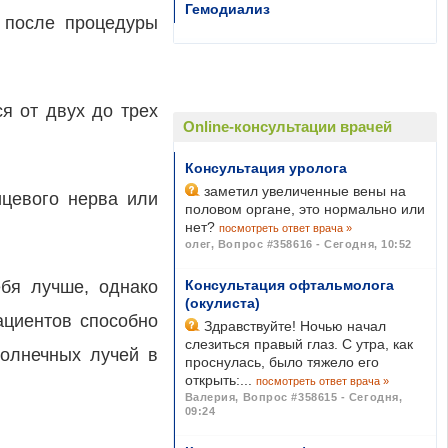
Гемодиализ
в после процедуры
ся от двух до трех
Online-консультации врачей
Консультация уролога
заметил увеличенные вены на
ицевого нерва или
половом органе, это нормально или
нет?
посмотреть ответ врача »
олег
,
Вопрос #358616 - Сегодня, 10:52
ебя лучше, однако
Консультация офтальмолога
(окулиста)
ациентов способно
Здравствуйте! Ночью начал
слезиться правый глаз. С утра, как
солнечных лучей в
проснулась, было тяжело его
открыть:...
посмотреть ответ врача »
Валерия
,
Вопрос #358615 - Сегодня,
09:24