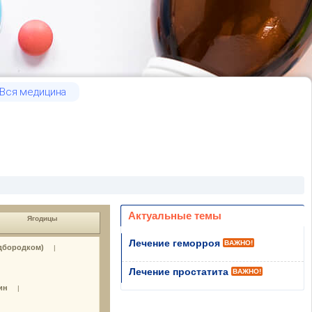
Вся медицина
Актуальные темы
Ягодицы
Лечение геморроя
ВАЖНО!
дбородком)
|
Лечение простатита
ВАЖНО!
ин
|