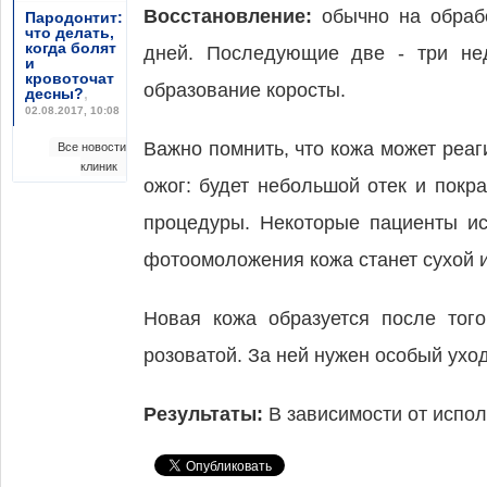
Восстановление:
обычно на обрабо
Пародонтит:
что делать,
когда болят
дней. Последующие две - три нед
и
кровоточат
образование коросты.
десны?
,
02.08.2017, 10:08
Важно помнить, что кожа может реа
Все новости
клиник
ожог: будет небольшой отек и покр
процедуры. Некоторые пациенты ис
фотоомоложения кожа станет сухой 
Новая кожа образуется после того
розоватой. За ней нужен особый ух
Результаты:
В зависимости от испол