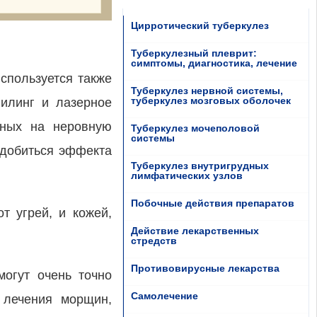
Цирротический туберкулез
Туберкулезный плеврит:
симптомы, диагностика, лечение
используется также
Туберкулез нервной системы,
туберкулез мозговых оболочек
пилинг и лазерное
нных на неровную
Туберкулез мочеполовой
системы
ы добиться эффекта
Туберкулез внутригрудных
лимфатических узлов
Побочные действия препаратов
т угрей, и кожей,
Действие лекарственных
стредств
Противовирусные лекарства
огут очень точно
Самолечение
 лечения морщин,