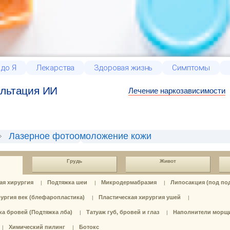
 до Я
Лекарства
Здоровая жизнь
Симптомы
льтация ИИ
Лечение наркозависимости
Лазерное фотоомоложение кожи
Грудь
Живот
ая хирургия
Подтяжка шеи
Микродермабразия
Липосакция (под по
|
|
|
ургия век (блефаропластика)
Пластическая хирургия ушей
|
|
а бровей (Подтяжка лба)
Татуаж губ, бровей и глаз
Наполнители морщ
|
|
Химический пилинг
Ботокс
|
|