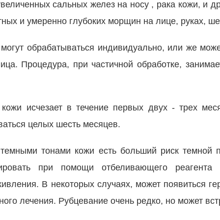
увеличенных сальных желез на носу , рака кожи, и д
ных и умеренно глубоких морщин на лице, руках, шее
а могут обрабатываться индивидуально, или же мож
ца. Процедура, при частичной обработке, занимает
кожи исчезает в течение первых двух - трех мес
ваться целых шесть месяцев.
темными тонами кожи есть больший риск темной 
зировать при помощи отбеливающего реагент
живления. В некоторых случаях, может появиться ге
ого лечения. Рубцевание очень редко, но может вст