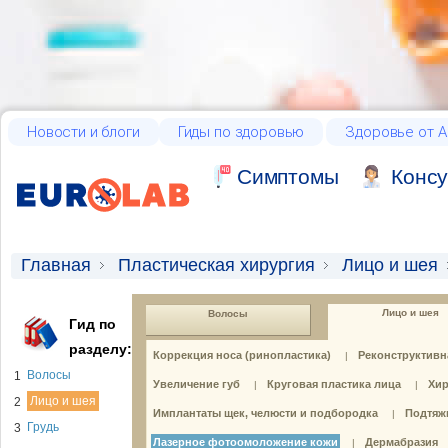
Новости и блоги
Гиды по здоровью
Здоровье от А
Cимптомы
Консу
Главная
Пластическая хирургия
Лицо и шея
Лицо и шея
Волосы
Гид по
разделу:
Коррекция носа (ринопластика)
Реконструктивн
|
Волосы
1
Увеличение губ
Круговая пластика лица
Хир
|
|
Лицо и шея
2
Имплантаты щек, челюсти и подбородка
Подтяжк
|
Грудь
3
Лазерное фотоомоложение кожи
Дермабразия
|