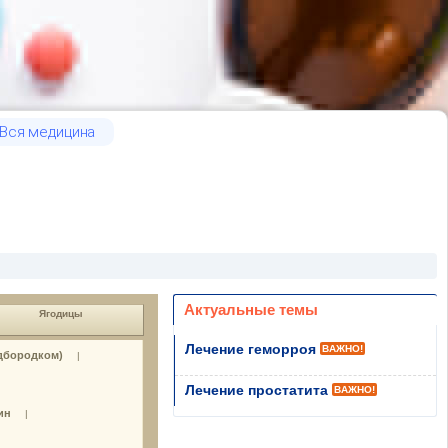
Вся медицина
Актуальные темы
Ягодицы
Лечение геморроя
ВАЖНО!
дбородком)
|
Лечение простатита
ВАЖНО!
ин
|