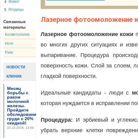
Живот
4
Ягодицы
5
Лазерное фотоомоложение 
Связанные
материалы
Лазерное фотоомоложение кожи
Косметология
Ноги
во многих других ситуациях и изв
Руки
выпаривание. Процедура происход
поверхность кожи. Слой за слоем, л
НОВОСТИ
гладкой поверхности.
КЛИНИК
Месяц
Идеальные кандидаты - люди с
м
борьбы с
раком
молочной
которая нуждается в исправлении по
железы.
Пройдите
обследование
груди с 20%
Процедура:
И эрбиевый и углекисл
скидкой!
,
22.10.2018, 13:05
убрать верхние клетки поврежден