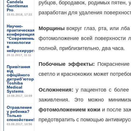
Candela
рубцов, бородавок, родимых пятен, 
Gentlemax
Pro
,
разработан для удаления поверхност
15.01.2018, 17:22
Научно-
Морщины
вокруг глаз, рта, или лб
практическая
конференция
фотомоложение всей поверхности ли
“Современные
технологии
в
полной, приблизительно, два часа.
нейрохирургии”
,
20.11.2017, 11:11
Побочные эффекты:
Покраснение 
Привітання
від
светло и краснокожих может потребо
офіційного
дитриб’ютора
Toshiba
Medical
Осложнения:
у пациентов с более 
Systems
,
10.08.2017, 14:09
заживления. Это можно миними
Отравление
фотомоложением кожи
и после за
у ребенка?
Только
предотвратить с помощью антивирусн
спокойствие!
,
03.08.2017, 10:56