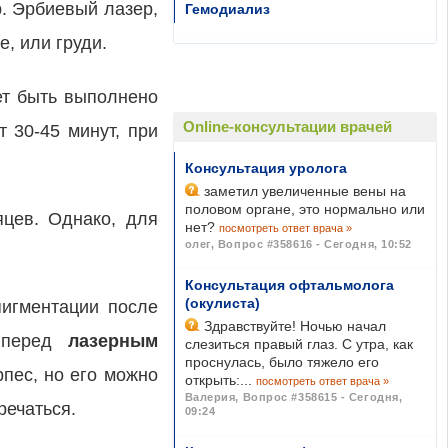
р. Эрбиевый лазер,
Гемодиализ
, или груди.
ет быть выполнено
Online-консультации врачей
 30-45 минут, при
Консультация уролога
заметил увеличенные вены на
половом органе, это нормально или
яцев. Однако, для
нет?
посмотреть ответ врача »
олег
,
Вопрос #358616 - Сегодня, 10:52
Консультация офтальмолога
(окулиста)
пигментации после
Здравствуйте! Ночью начал
а перед
лазерным
слезиться правый глаз. С утра, как
проснулась, было тяжело его
рпес, но его можно
открыть:...
посмотреть ответ врача »
Валерия
,
Вопрос #358615 - Сегодня,
речаться.
09:24