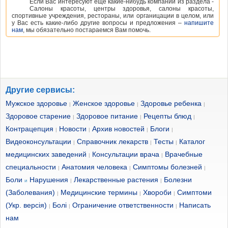
Если Вас интересуют еще какие-нибудь компании из раздела -
Салоны красоты, центры здоровья, салоны красоты,
спортивные учреждения, рестораны, или органицации в целом, или
у Вас есть какие-либо другие вопросы и предложения –
напишите
нам
, мы обязательно постараемся Вам помочь.
Другие сервисы:
Мужское здоровье
Женское здоровье
Здоровье ребенка
|
|
|
Здоровое старение
Здоровое питание
Рецепты блюд
|
|
|
Контрацепция
Новости
Архив новостей
Блоги
|
|
|
|
Видеоконсультации
Справочник лекарств
Тесты
Каталог
|
|
|
медицинских заведений
Консультации врача
Врачебные
|
|
специальности
Анатомия человека
Симптомы болезней
|
|
|
Боли
Нарушения
Лекарственные растения
Болезни
и
|
|
(Заболевания)
Медицинские термины
Хвороби
Симптоми
|
|
|
(Укр. версія)
Болі
Ограничение ответственности
Написать
|
|
|
нам