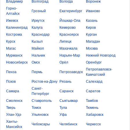
Владимир
Волгоград
Вологда
Воронеж
Горно-
Грозный
Екатеринбург
Иваново
Алтайск
Ижевск
Иркутск
Йошкар-Ола
Казань
Калининград
Калуга
Кемерово
Киров
Кострома
Краснодар
Красноярск
Курган
Курск
Кызыл
Липецк
Магадан
Магас
Майкоп
Махачкала
Москва
Мурманск
Нальчик
Нарьян-Мар
Нижний Новгород
Новосибирск
Омск
Орёл
Оренбург
Петропавловск-
Пенза
Пермь
Петрозаводск
Камчатский
Псков
Ростов-на-Дону
Рязань
Салехард
Санкт-
Самара
Саранск
Саратов
Петербург
Смоленск
Ставрополь
Сыктывкар
Тамбов
Тверь
Томск
Тула
Тюмень
Улан-Удэ
Ульяновск
Уфа
Хабаровск
Ханты-
Чебоксары
Челябинск
Черкесск
Мансийск