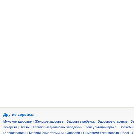
Другие сервисы:
Мужское здоровье
Женское здоровье
Здоровье ребенка
Здоровое старение
З
|
|
|
|
лекарств
Тесты
Каталог медицинских заведений
Консультации врача
Врачебны
|
|
|
|
(Заболевания)
Медицинские термины
Хвороби
Симптоми (Укр. версія)
Болі
О
|
|
|
|
|