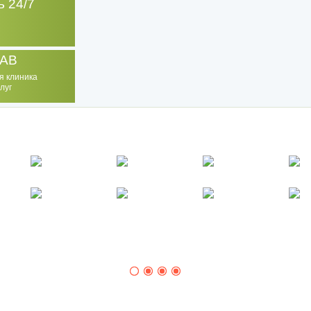
 24/7
AB
я клиника
луг