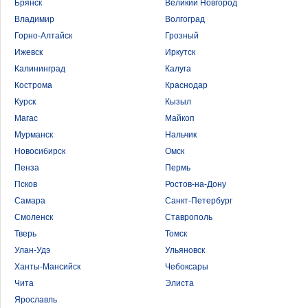
Брянск
Великий Новгород
Владимир
Волгоград
Горно-Алтайск
Грозный
Ижевск
Иркутск
Калининград
Калуга
Кострома
Краснодар
Курск
Кызыл
Магас
Майкоп
Мурманск
Нальчик
Новосибирск
Омск
Пенза
Пермь
Псков
Ростов-на-Дону
Самара
Санкт-Петербург
Смоленск
Ставрополь
Тверь
Томск
Улан-Удэ
Ульяновск
Ханты-Мансийск
Чебоксары
Чита
Элиста
Ярославль