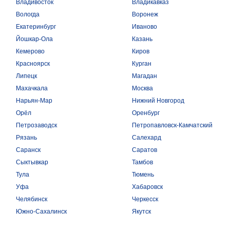
Владивосток
Владикавказ
Вологда
Воронеж
Екатеринбург
Иваново
Йошкар-Ола
Казань
Кемерово
Киров
Красноярск
Курган
Липецк
Магадан
Махачкала
Москва
Нарьян-Мар
Нижний Новгород
Орёл
Оренбург
Петрозаводск
Петропавловск-Камчатский
Рязань
Салехард
Саранск
Саратов
Сыктывкар
Тамбов
Тула
Тюмень
Уфа
Хабаровск
Челябинск
Черкесск
Южно-Сахалинск
Якутск