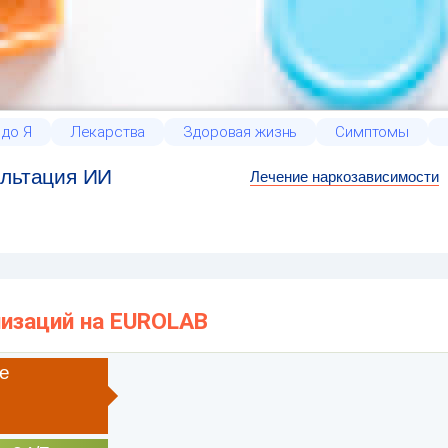
 до Я
Лекарства
Здоровая жизнь
Симптомы
льтация ИИ
Лечение наркозависимости
низаций на EUROLAB
е