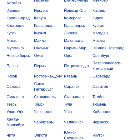
Грозный
Екатеринбург
Иваново
Алтайск
Ижевск
Иркутск
Йошкар-Ола
Казань
Калининград
Калуга
Кемерово
Киров
Кострома
Краснодар
Красноярск
Курган
Курск
Кызыл
Липецк
Магадан
Магас
Майкоп
Махачкала
Москва
Мурманск
Нальчик
Нарьян-Мар
Нижний Новгород
Новосибирск
Омск
Орёл
Оренбург
Петропавловск-
Пенза
Пермь
Петрозаводск
Камчатский
Псков
Ростов-на-Дону
Рязань
Салехард
Санкт-
Самара
Саранск
Саратов
Петербург
Смоленск
Ставрополь
Сыктывкар
Тамбов
Тверь
Томск
Тула
Тюмень
Улан-Удэ
Ульяновск
Уфа
Хабаровск
Ханты-
Чебоксары
Челябинск
Черкесск
Мансийск
Южно-
Чита
Элиста
Якутск
Сахалинск