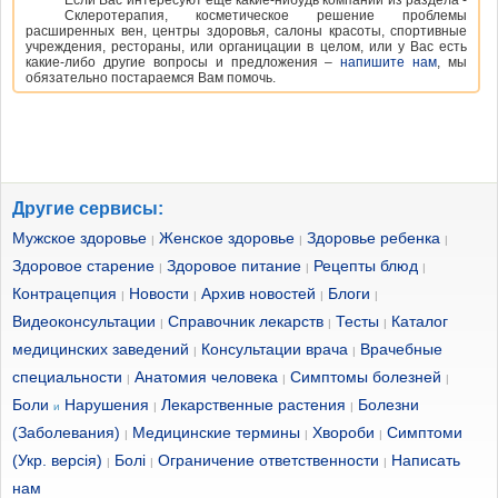
Если Вас интересуют еще какие-нибудь компании из раздела -
Склеротерапия, косметическое решение проблемы
расширенных вен, центры здоровья, салоны красоты, спортивные
учреждения, рестораны, или органицации в целом, или у Вас есть
какие-либо другие вопросы и предложения –
напишите нам
, мы
обязательно постараемся Вам помочь.
Другие сервисы:
Мужское здоровье
Женское здоровье
Здоровье ребенка
|
|
|
Здоровое старение
Здоровое питание
Рецепты блюд
|
|
|
Контрацепция
Новости
Архив новостей
Блоги
|
|
|
|
Видеоконсультации
Справочник лекарств
Тесты
Каталог
|
|
|
медицинских заведений
Консультации врача
Врачебные
|
|
специальности
Анатомия человека
Симптомы болезней
|
|
|
Боли
Нарушения
Лекарственные растения
Болезни
и
|
|
(Заболевания)
Медицинские термины
Хвороби
Симптоми
|
|
|
(Укр. версія)
Болі
Ограничение ответственности
Написать
|
|
|
нам