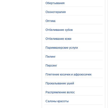
Обертывания
Озонотерапия
Оптика
Отбеливание зубов
Отбеливание кожи
Парикмахерские услуги
Пилинг
Пирсинг
Плетение косичек и афрокосичек
Прокалывание ушей
Распрямление волос
Салоны красоты