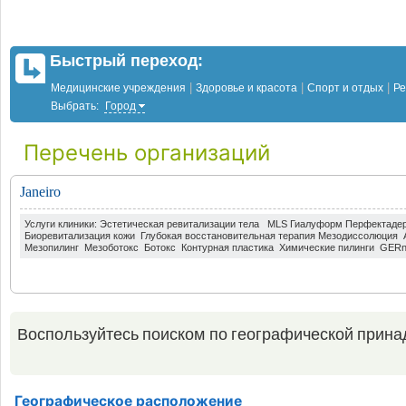
Быстрый переход:
|
|
|
Медицинские учреждения
Здоровье и красота
Спорт и отдых
Ре
Выбрать:
Город
Перечень организаций
Janeiro
Услуги клиники: Эстетическая ревитализации тела MLS Гиалуформ Перфектад
Биоревитализация кожи Глубокая восстановительная терапия Мезодиссолюция
Мезопилинг Мезоботокс Ботокс Контурная пластика Химические пилинги GERnet
Воспользуйтесь поиском по географической прина
Географическое расположение