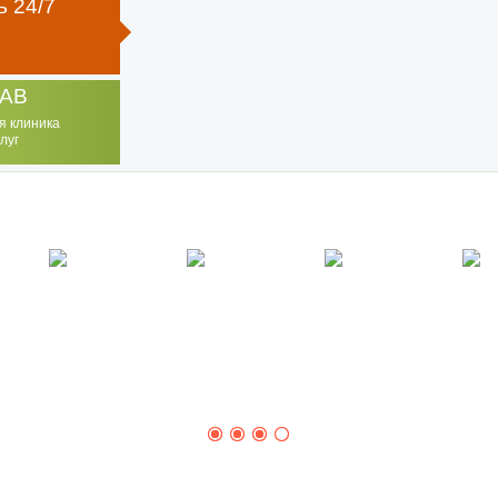
 24/7
AB
я клиника
луг