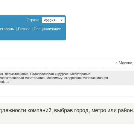
Страна:
Россия
|
|
стораны
Разное
Специализации
г. Москва
ерм Дерматоскопия Радиоволновая хирургия Мезотерапия
 Антистрессовая мезотерапия Мезоиммунокоррекция Мезовакцинация
ic ...
длежности компаний, выбрав город, метро или район