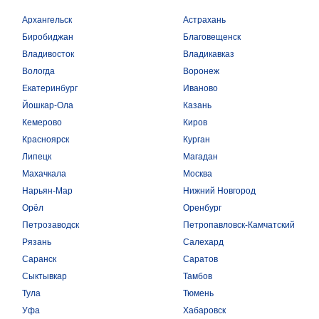
Архангельск
Астрахань
Биробиджан
Благовещенск
Владивосток
Владикавказ
Вологда
Воронеж
Екатеринбург
Иваново
Йошкар-Ола
Казань
Кемерово
Киров
Красноярск
Курган
Липецк
Магадан
Махачкала
Москва
Нарьян-Мар
Нижний Новгород
Орёл
Оренбург
Петрозаводск
Петропавловск-Камчатский
Рязань
Салехард
Саранск
Саратов
Сыктывкар
Тамбов
Тула
Тюмень
Уфа
Хабаровск