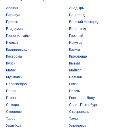
Абакан
Анадырь
Барнаул
Белгород
Брянск
Великий Новгород
Владимир
Волгоград
Горно-Алтайск
Грозный
Ижевск
Иркутск
Калининград
Калуга
Кострома
Краснодар
Курск
Кызыл
Магас
Майкоп
Мурманск
Нальчик
Новосибирск
Омск
Пенза
Пермь
Псков
Ростов-на-Дону
Самара
Санкт-Петербург
Смоленск
Ставрополь
Тверь
Томск
Улан-Удэ
Ульяновск