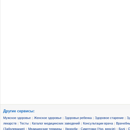
Другие сервисы:
Мужское здоровье
Женское здоровье
Здоровье ребенка
Здоровое старение
З
|
|
|
|
лекарств
Тесты
Каталог медицинских заведений
Консультации врача
Врачебны
|
|
|
|
(Заболевания)
Медицинские термины
Хвороби
Симптоми (Укр. версія)
Болі
О
|
|
|
|
|