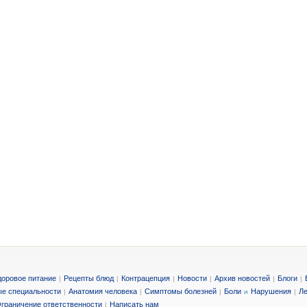
доровое питание
Рецепты блюд
Контрацепция
Новости
Архив новостей
Блоги
|
|
|
|
|
|
е специальности
Анатомия человека
Симптомы болезней
Боли
Нарушения
Ле
|
|
|
и
|
граничение ответственности
Написать нам
|