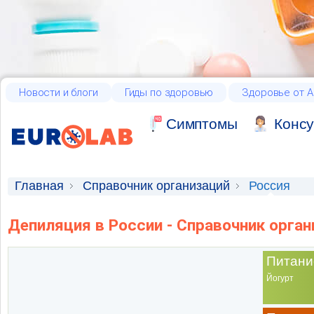
Новости и блоги
Гиды по здоровью
Здоровье от А
Cимптомы
Консу
Главная
Справочник организаций
Россия
Депиляция в России - Справочник орга
Питани
Йогурт