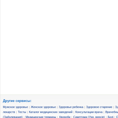
Другие сервисы:
Мужское здоровье
Женское здоровье
Здоровье ребенка
Здоровое старение
З
|
|
|
|
лекарств
Тесты
Каталог медицинских заведений
Консультации врача
Врачебны
|
|
|
|
(Заболевания)
Медицинские термины
Хвороби
Симптоми (Укр. версія)
Болі
О
|
|
|
|
|