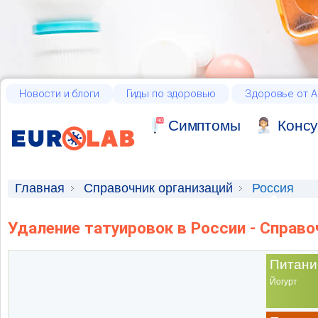
Новости и блоги
Гиды по здоровью
Здоровье от А
Cимптомы
Консу
Главная
Справочник организаций
Россия
Удаление татуировок в России - Справо
Питани
Йогурт