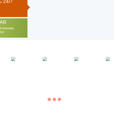
 24/7
AB
я клиника
луг