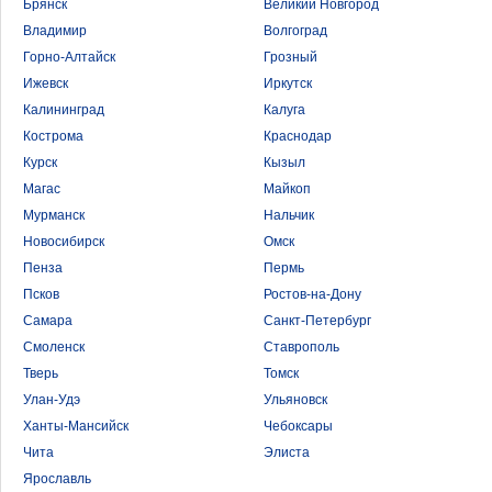
Брянск
Великий Новгород
Владимир
Волгоград
Горно-Алтайск
Грозный
Ижевск
Иркутск
Калининград
Калуга
Кострома
Краснодар
Курск
Кызыл
Магас
Майкоп
Мурманск
Нальчик
Новосибирск
Омск
Пенза
Пермь
Псков
Ростов-на-Дону
Самара
Санкт-Петербург
Смоленск
Ставрополь
Тверь
Томск
Улан-Удэ
Ульяновск
Ханты-Мансийск
Чебоксары
Чита
Элиста
Ярославль