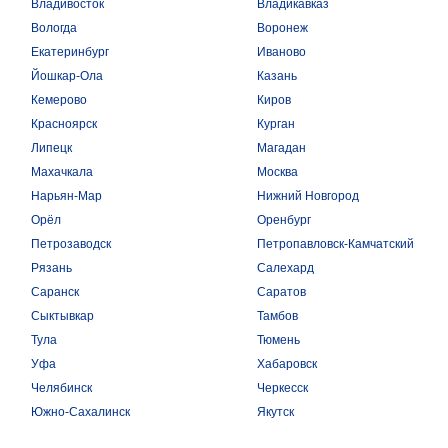
Владивосток
Владикавказ
Вологда
Воронеж
Екатеринбург
Иваново
Йошкар-Ола
Казань
Кемерово
Киров
Красноярск
Курган
Липецк
Магадан
Махачкала
Москва
Нарьян-Мар
Нижний Новгород
Орёл
Оренбург
Петрозаводск
Петропавловск-Камчатский
Рязань
Салехард
Саранск
Саратов
Сыктывкар
Тамбов
Тула
Тюмень
Уфа
Хабаровск
Челябинск
Черкесск
Южно-Сахалинск
Якутск