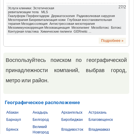
27/2
Услуги клиники: Эстетическая
ревитализации тела MLS
Гиалуформ Перфектадерм Дерматоскопия Радиоволновая хирургия
Мезотерапия Биоревитализация кожи Глубокая восстановительная
терапия Мезодиссолюция Антистрессовая мезотерапия
Мезоиммунокоррекция Мезовакцинация Мезопилинг Мезоботокс Ботокс
Контурная пластика Химические пилинги GERnetic ...
Подробнее »
Воспользуйтесь поиском по географической
принадлежности компаний, выбрав город,
метро или район.
Географическое расположение
Абакан
Анадырь
Архангельск
Астрахань
Барнаул
Белгород
Биробиджан
Благовещенск
Великий
Брянск
Владивосток
Владикавказ
Новгород