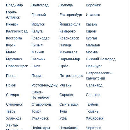
Владимир
Волгоград
Вологда
Воронеж
Горно-
Грозный
Екатеринбург
Иваново
Алтайск
Ижевск
Иркутск
Йошкар-Ола
Казань
Калининград
Калуга
Кемерово
Киров
Кострома
Краснодар
Красноярск
Курган
Курск
Кызыл
Липецк
Магадан
Магас
Майкоп
Махачкала
Москва
Мурманск
Нальчик
Нарьян-Мар
Нижний Новгород
Новосибирск
Омск
Орёл
Оренбург
Петропавловск-
Пенза
Пермь
Петрозаводск
Камчатский
Псков
Ростов-на-Дону
Рязань
Салехард
Санкт-
Самара
Саранск
Саратов
Петербург
Смоленск
Ставрополь
Сыктывкар
Тамбов
Тверь
Томск
Тула
Тюмень
Улан-Удэ
Ульяновск
Уфа
Хабаровск
Ханты-
Чебоксары
Челябинск
Черкесск