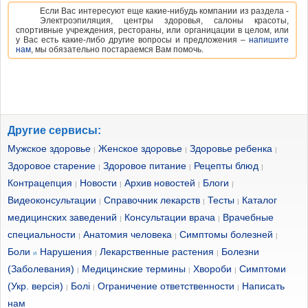
Если Вас интересуют еще какие-нибудь компании из раздела -
Электроэпиляция, центры здоровья, салоны красоты,
спортивные учреждения, рестораны, или органицации в целом, или
у Вас есть какие-либо другие вопросы и предложения –
напишите
нам
, мы обязательно постараемся Вам помочь.
Другие сервисы:
Мужское здоровье
Женское здоровье
Здоровье ребенка
|
|
|
Здоровое старение
Здоровое питание
Рецепты блюд
|
|
|
Контрацепция
Новости
Архив новостей
Блоги
|
|
|
|
Видеоконсультации
Справочник лекарств
Тесты
Каталог
|
|
|
медицинских заведений
Консультации врача
Врачебные
|
|
специальности
Анатомия человека
Симптомы болезней
|
|
|
Боли
Нарушения
Лекарственные растения
Болезни
и
|
|
(Заболевания)
Медицинские термины
Хвороби
Симптоми
|
|
|
(Укр. версія)
Болі
Ограничение ответственности
Написать
|
|
|
нам