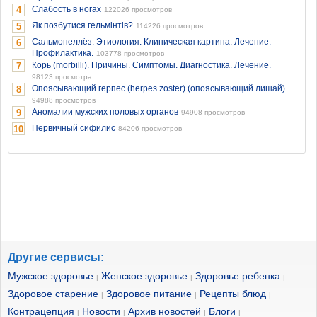
Слабость в ногах
4
122026 просмотров
Як позбутися гельмінтів?
5
114226 просмотров
Сальмонеллёз. Этиология. Клиническая картина. Лечение.
6
Профилактика.
103778 просмотров
Корь (morbilli). Причины. Симптомы. Диагностика. Лечение.
7
98123 просмотра
Опоясывающий герпес (herpes zoster) (опоясывающий лишай)
8
94988 просмотров
Аномалии мужских половых органов
9
94908 просмотров
Первичный сифилис
10
84206 просмотров
Другие сервисы:
Мужское здоровье
Женское здоровье
Здоровье ребенка
|
|
|
Здоровое старение
Здоровое питание
Рецепты блюд
|
|
|
Контрацепция
Новости
Архив новостей
Блоги
|
|
|
|