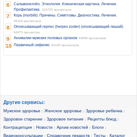
6
Сальмонеллёз. Этиология. Клиническая картина. Лечение.
Профилактика.
103755 просмотров
7
Корь (morbilli). Причины. Симптомы. Диагностика. Лечение.
98119 просмотров
8
Опоясывающий герпес (herpes zoster) (опоясывающий лишай)
94973 просмотра
9
Аномалии мужских половых органов
94896 просмотров
10
Первичный сифилис
84195 просмотров
Другие сервисы:
Мужское здоровье
Женское здоровье
Здоровье ребенка
|
|
|
Здоровое старение
Здоровое питание
Рецепты блюд
|
|
|
Контрацепция
Новости
Архив новостей
Блоги
|
|
|
|
Видеоконсультации
Справочник лекарств
Тесты
Каталог
|
|
|