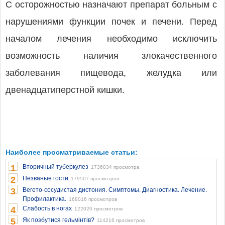
С осторожностью назначают препарат больным с
нарушениями функции почек и печени. Перед
началом лечения необходимо исключить
возможность наличия злокачественного
заболевания пищевода, желудка или
двенадцатиперстной кишки.
Наиболее просматриваемые статьи:
1
Вторичный туберкулез
1736034 просмотра
2
Незваные гости
179507 просмотров
3
Вегето-сосудистая дистония. Симптомы. Диагностика. Лечение.
Профилактика.
168016 просмотров
4
Слабость в ногах
122020 просмотров
5
Як позбутися гельмінтів?
114216 просмотров