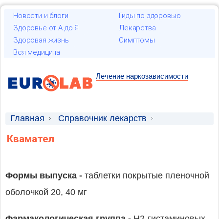
Новости и блоги
Гиды по здоровью
Здоровье от А до Я
Лекарства
Здоровая жизнь
Симптомы
Вся медицина
Лечение наркозависимости
Главная
Справочник лекарств
Лекарственные средства
Квамател
Формы выпуска -
таблетки покрытые пленочной
оболочкой 20, 40 мг
Фармакологическая группа -
H2-гистаминовых