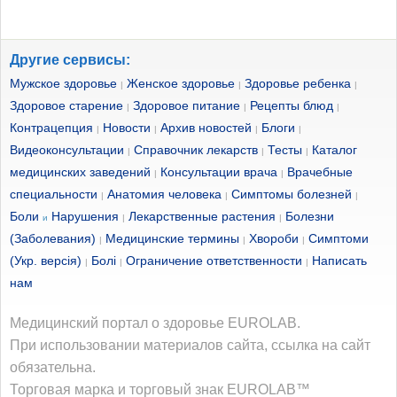
Другие сервисы:
Мужское здоровье
Женское здоровье
Здоровье ребенка
|
|
|
Здоровое старение
Здоровое питание
Рецепты блюд
|
|
|
Контрацепция
Новости
Архив новостей
Блоги
|
|
|
|
Видеоконсультации
Справочник лекарств
Тесты
Каталог
|
|
|
медицинских заведений
Консультации врача
Врачебные
|
|
специальности
Анатомия человека
Симптомы болезней
|
|
|
Боли
Нарушения
Лекарственные растения
Болезни
и
|
|
(Заболевания)
Медицинские термины
Хвороби
Симптоми
|
|
|
(Укр. версія)
Болі
Ограничение ответственности
Написать
|
|
|
нам
Медицинский портал о здоровье EUROLAB.
При использовании материалов сайта, ссылка на сайт
обязательна.
Торговая марка и торговый знак EUROLAB™