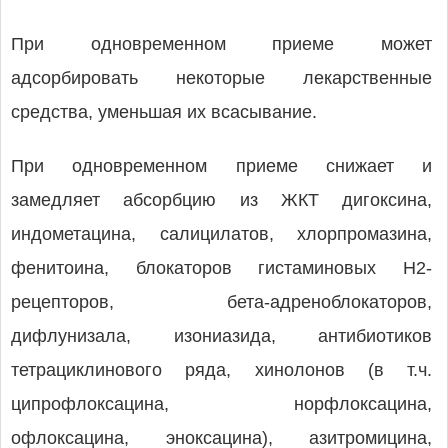
При одновременном приеме может
адсорбировать некоторые лекарственные
средства, уменьшая их всасывание.
При одновременном приеме снижает и
замедляет абсорбцию из ЖКТ дигоксина,
индометацина, салицилатов, хлорпромазина,
фенитоина, блокаторов гистаминовых H2-
рецепторов, бета-адреноблокаторов,
дифлунизала, изониазида, антибиотиков
тетрациклинового ряда, хинолонов (в т.ч.
ципрофлоксацина, норфлоксацина,
офлоксацина, эноксацина), азитромицина,