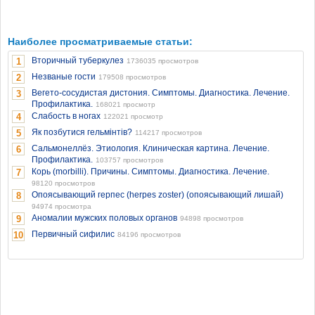
Наиболее просматриваемые статьи:
Вторичный туберкулез
1
1736035 просмотров
Незваные гости
2
179508 просмотров
Вегето-сосудистая дистония. Симптомы. Диагностика. Лечение.
3
Профилактика.
168021 просмотр
Слабость в ногах
4
122021 просмотр
Як позбутися гельмінтів?
5
114217 просмотров
Сальмонеллёз. Этиология. Клиническая картина. Лечение.
6
Профилактика.
103757 просмотров
Корь (morbilli). Причины. Симптомы. Диагностика. Лечение.
7
98120 просмотров
Опоясывающий герпес (herpes zoster) (опоясывающий лишай)
8
94974 просмотра
Аномалии мужских половых органов
9
94898 просмотров
Первичный сифилис
10
84196 просмотров