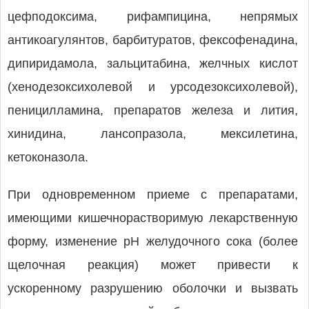
цефподоксима, рифампицина, непрямых
антикоагулянтов, барбитуратов, фексофенадина,
дипиридамола, зальцитабина, желчных кислот
(хенодезоксихолевой и урсодезоксихолевой),
пеницилламина, препаратов железа и лития,
хинидина, лансопразола, мексилетина,
кетоконазола.
При одновременном приеме с препаратами,
имеющими кишечнорастворимую лекарственную
форму, изменение pH желудочного сока (более
щелочная реакция) может привести к
ускоренному разрушению оболочки и вызвать