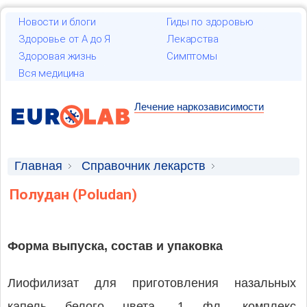
Новости и блоги
Гиды по здоровью
Здоровье от А до Я
Лекарства
Здоровая жизнь
Симптомы
Вся медицина
Лечение наркозависимости
Главная
Справочник лекарств
Лекарственные средства
Полудан (Poludan)
Форма выпуска, состав и упаковка
Лиофилизат для приготовления назальных
капель белого цвета. 1 фл. комплекс