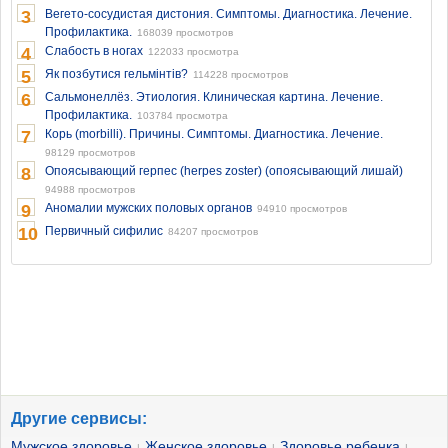
3
Вегето-сосудистая дистония. Симптомы. Диагностика. Лечение.
Профилактика.
168039 просмотров
4
Слабость в ногах
122033 просмотра
5
Як позбутися гельмінтів?
114228 просмотров
6
Сальмонеллёз. Этиология. Клиническая картина. Лечение.
Профилактика.
103784 просмотра
7
Корь (morbilli). Причины. Симптомы. Диагностика. Лечение.
98129 просмотров
8
Опоясывающий герпес (herpes zoster) (опоясывающий лишай)
94988 просмотров
9
Аномалии мужских половых органов
94910 просмотров
10
Первичный сифилис
84207 просмотров
Другие сервисы:
Мужское здоровье
Женское здоровье
Здоровье ребенка
|
|
|