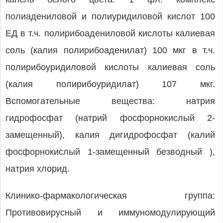
полиадениловой и полиуридиловой кислот 100
ЕД в т.ч. полирибоадениловой кислоты калиевая
соль (калия полирибоаденилат) 100 мкг в т.ч.
полирибоуридиловой кислоты калиевая соль
(калия полирибоуридилат) 107 мкг.
Вспомогательные вещества: натрия
гидрофосфат (натрий фосфорнокислый 2-
замещенный), калия дигидрофосфат (калий
фосфорнокислый 1-замещенный безводный ),
натрия хлорид.
Клинико-фармакологическая группа:
Противовирусный и иммуномодулирующий