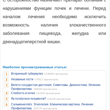
С осторожностью назначают препарат больным с
нарушениями функции почек и печени. Перед
началом лечения необходимо исключить
возможность наличия злокачественного
заболевания пищевода, желудка или
двенадцатиперстной кишки.
Наиболее просматриваемые статьи:
Вторичный туберкулез
1
1736094 просмотра
Незваные гости
2
179517 просмотров
Вегето-сосудистая дистония. Симптомы. Диагностика. Лечение.
3
Профилактика.
168028 просмотров
Слабость в ногах
4
122026 просмотров
Як позбутися гельмінтів?
5
114226 просмотров
Сальмонеллёз. Этиология. Клиническая картина. Лечение.
6
Профилактика.
103776 просмотров