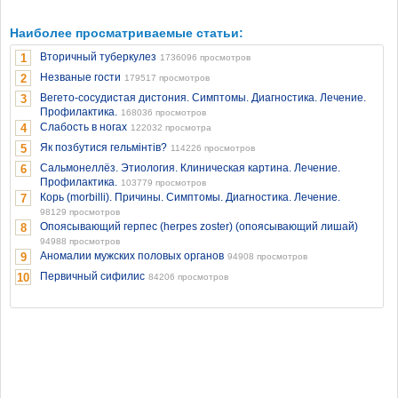
Наиболее просматриваемые статьи:
Вторичный туберкулез
1
1736096 просмотров
Незваные гости
2
179517 просмотров
Вегето-сосудистая дистония. Симптомы. Диагностика. Лечение.
3
Профилактика.
168036 просмотров
Слабость в ногах
4
122032 просмотра
Як позбутися гельмінтів?
5
114226 просмотров
Сальмонеллёз. Этиология. Клиническая картина. Лечение.
6
Профилактика.
103779 просмотров
Корь (morbilli). Причины. Симптомы. Диагностика. Лечение.
7
98129 просмотров
Опоясывающий герпес (herpes zoster) (опоясывающий лишай)
8
94988 просмотров
Аномалии мужских половых органов
9
94908 просмотров
Первичный сифилис
10
84206 просмотров