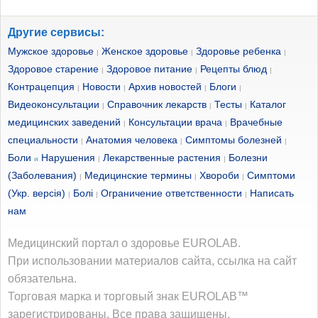
Другие сервисы:
Мужское здоровье
Женское здоровье
Здоровье ребенка
|
|
|
Здоровое старение
Здоровое питание
Рецепты блюд
|
|
|
Контрацепция
Новости
Архив новостей
Блоги
|
|
|
|
Видеоконсультации
Справочник лекарств
Тесты
Каталог
|
|
|
медицинских заведений
Консультации врача
Врачебные
|
|
специальности
Анатомия человека
Симптомы болезней
|
|
|
Боли
Нарушения
Лекарственные растения
Болезни
и
|
|
(Заболевания)
Медицинские термины
Хвороби
Симптоми
|
|
|
(Укр. версія)
Болі
Ограничение ответственности
Написать
|
|
|
нам
Медицинский портал о здоровье EUROLAB.
При использовании материалов сайта, ссылка на сайт
обязательна.
Торговая марка и торговый знак EUROLAB™
зарегистрированы. Все права защищены.