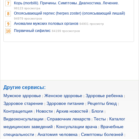
Корь (morbilli). Причины. Симптомы. Диагностика. Лечение.
7
98123 просмотра
Опоясывающий герпес (herpes zoster) (опоясывающий лишай)
8
94979 просмотров
Аномалии мужских половых органов
9
94901 просмотр
Первичный сифилис
10
84199 просмотров
Другие сервисы:
Мужское здоровье
Женское здоровье
Здоровье ребенка
|
|
|
Здоровое старение
Здоровое питание
Рецепты блюд
|
|
|
Контрацепция
Новости
Архив новостей
Блоги
|
|
|
|
Видеоконсультации
Справочник лекарств
Тесты
Каталог
|
|
|
медицинских заведений
Консультации врача
Врачебные
|
|
специальности
Анатомия человека
Симптомы болезней
|
|
|