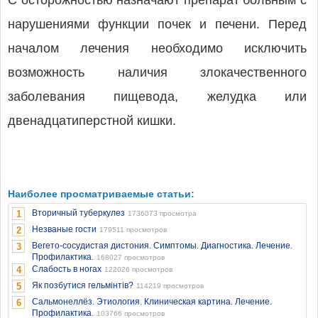
С осторожностью назначают препарат больным с
нарушениями функции почек и печени. Перед
началом лечения необходимо исключить
возможность наличия злокачественного
заболевания пищевода, желудка или
двенадцатиперстной кишки.
Наиболее просматриваемые статьи:
Вторичный туберкулез
1
1736073 просмотра
Незваные гости
2
179511 просмотров
Вегето-сосудистая дистония. Симптомы. Диагностика. Лечение.
3
Профилактика.
168027 просмотров
Слабость в ногах
4
122026 просмотров
Як позбутися гельмінтів?
5
114219 просмотров
Сальмонеллёз. Этиология. Клиническая картина. Лечение.
6
Профилактика.
103766 просмотров