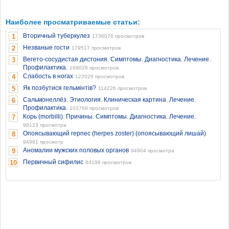
Наиболее просматриваемые статьи:
Вторичный туберкулез
1
1736076 просмотров
Незваные гости
2
179517 просмотров
Вегето-сосудистая дистония. Симптомы. Диагностика. Лечение.
3
Профилактика.
168028 просмотров
Слабость в ногах
4
122026 просмотров
Як позбутися гельмінтів?
5
114226 просмотров
Сальмонеллёз. Этиология. Клиническая картина. Лечение.
6
Профилактика.
103769 просмотров
Корь (morbilli). Причины. Симптомы. Диагностика. Лечение.
7
98123 просмотра
Опоясывающий герпес (herpes zoster) (опоясывающий лишай)
8
94981 просмотр
Аномалии мужских половых органов
9
94904 просмотра
Первичный сифилис
10
84199 просмотров