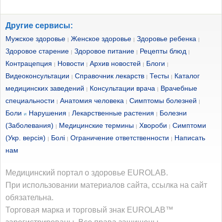
Другие сервисы:
Мужское здоровье
Женское здоровье
Здоровье ребенка
|
|
|
Здоровое старение
Здоровое питание
Рецепты блюд
|
|
|
Контрацепция
Новости
Архив новостей
Блоги
|
|
|
|
Видеоконсультации
Справочник лекарств
Тесты
Каталог
|
|
|
медицинских заведений
Консультации врача
Врачебные
|
|
специальности
Анатомия человека
Симптомы болезней
|
|
|
Боли
Нарушения
Лекарственные растения
Болезни
и
|
|
(Заболевания)
Медицинские термины
Хвороби
Симптоми
|
|
|
(Укр. версія)
Болі
Ограничение ответственности
Написать
|
|
|
нам
Медицинский портал о здоровье EUROLAB.
При использовании материалов сайта, ссылка на сайт
обязательна.
Торговая марка и торговый знак EUROLAB™