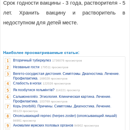
Срок годности вакцины - 3 года, растворителя - 5
лет. Хранить вакцину и растворитель в
недоступном для детей месте.
Наиболее просматриваемые статьи:
Вторичный туберкулез
1
1736076 просмотров
Незваные гости
2
179511 просмотров
Вегето-сосудистая дистония. Симптомы. Диагностика. Лечение.
3
Профилактика.
168028 просмотров
Слабость в ногах
4
122026 просмотров
Як позбутися гельмінтів?
5
114221 просмотр
Сальмонеллёз. Этиология. Клиническая картина. Лечение.
6
Профилактика.
103769 просмотров
Корь (morbilli). Причины. Симптомы. Диагностика. Лечение.
7
98123 просмотра
Опоясывающий герпес (herpes zoster) (опоясывающий лишай)
8
94981 просмотр
Аномалии мужских половых органов
9
94902 просмотра