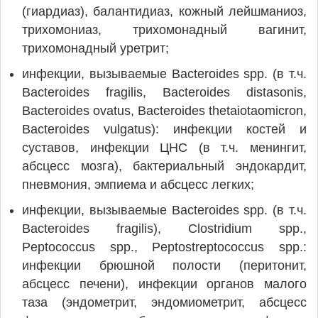
(гиардиаз), балантидиаз, кожный лейшманиоз,
трихомониаз, трихомонадный вагинит,
трихомонадный уретрит;
инфекции, вызываемые Bacteroides spp. (в т.ч.
Bacteroides fragilis, Bacteroides distasonis,
Bacteroides ovatus, Bacteroides thetaiotaomicron,
Bacteroides vulgatus): инфекции костей и
суставов, инфекции ЦНС (в т.ч. менингит,
абсцесс мозга), бактериальный эндокардит,
пневмония, эмпиема и абсцесс легких;
инфекции, вызываемые Bacteroides spp. (в т.ч.
Bacteroides fragilis), Clostridium spp.,
Peptococcus spp., Peptostreptococcus spp.:
инфекции брюшной полости (перитонит,
абсцесс печени), инфекции органов малого
таза (эндометрит, эндомиометрит, абсцесс