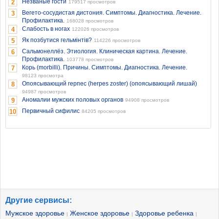
Незваные гости
2
179517 просмотров
Вегето-сосудистая дистония. Симптомы. Диагностика. Лечение.
3
Профилактика.
168028 просмотров
Слабость в ногах
4
122026 просмотров
Як позбутися гельмінтів?
5
114226 просмотров
Сальмонеллёз. Этиология. Клиническая картина. Лечение.
6
Профилактика.
103778 просмотров
Корь (morbilli). Причины. Симптомы. Диагностика. Лечение.
7
98123 просмотра
Опоясывающий герпес (herpes zoster) (опоясывающий лишай)
8
94987 просмотров
Аномалии мужских половых органов
9
94908 просмотров
Первичный сифилис
10
84205 просмотров
Другие сервисы:
Мужское здоровье
Женское здоровье
Здоровье ребенка
|
|
|