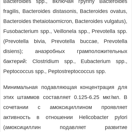
Bacteroides spp., включая группу Bacteroides
fragilis, Bacteroides distasonis, Bacteroides ovatus,
Bacteroides thetaiotaomicron, Bacteroides vulgatus),
Fusobacterium spp., Veillonela spp., Prevotella spp.
(Prevotella bivia, Prevotella buccae, Prevotella
disiens); анаэробных грамположительных
бактерий: Clostridium spp., Eubacterium spp.,
Peptococcus spp., Peptostreptococcus spp.
Минимальная подавляющая концентрация для
этих штаммов составляет 0.125-6.25 мкг/мл. В
сочетании с амоксициллином проявляет
активность в отношении Helicobacter pylori
(амоксициллин подавляет развитие