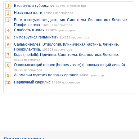
Вторичный туберкулез
1
1736074 просмотра
Незваные гости
2
179511 просмотров
Вегето-сосудистая дистония. Симптомы. Диагностика. Лечение.
3
Профилактика.
168027 просмотров
Слабость в ногах
4
122026 просмотров
Як позбутися гельмінтів?
5
114219 просмотров
Сальмонеллёз. Этиология. Клиническая картина. Лечение.
6
Профилактика.
103768 просмотров
Корь (morbilli). Причины. Симптомы. Диагностика. Лечение.
7
98123 просмотра
Опоясывающий герпес (herpes zoster) (опоясывающий лишай)
8
94979 просмотров
Аномалии мужских половых органов
9
94901 просмотр
Первичный сифилис
10
84199 просмотров
Другие сервисы: