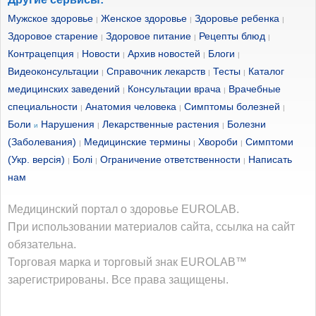
Мужское здоровье
Женское здоровье
Здоровье ребенка
|
|
|
Здоровое старение
Здоровое питание
Рецепты блюд
|
|
|
Контрацепция
Новости
Архив новостей
Блоги
|
|
|
|
Видеоконсультации
Справочник лекарств
Тесты
Каталог
|
|
|
медицинских заведений
Консультации врача
Врачебные
|
|
специальности
Анатомия человека
Симптомы болезней
|
|
|
Боли
Нарушения
Лекарственные растения
Болезни
и
|
|
(Заболевания)
Медицинские термины
Хвороби
Симптоми
|
|
|
(Укр. версія)
Болі
Ограничение ответственности
Написать
|
|
|
нам
Медицинский портал о здоровье EUROLAB.
При использовании материалов сайта, ссылка на сайт
обязательна.
Торговая марка и торговый знак EUROLAB™
зарегистрированы. Все права защищены.