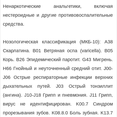
Ненаркотические анальгетики, включая
нестероидные и другие противовоспалительные
средства.
Нозологическая классификация (МКБ-10): A38
Скарлатина. B01 Ветряная оспа (varicella). B05
Корь. B26 Эпидемический паротит. G43 Мигрень.
H66 Гнойный и неуточненный средний отит. J00-
J06 Острые респираторные инфекции верхних
дыхательных путей. J03 Острый тонзиллит
(ангина). J10-J18 Грипп и пневмония. J11 Грипп,
вирус не идентифицирован. K00.7 Синдром
прорезывания зубов. K08.8.0 Боль зубная. K13.7