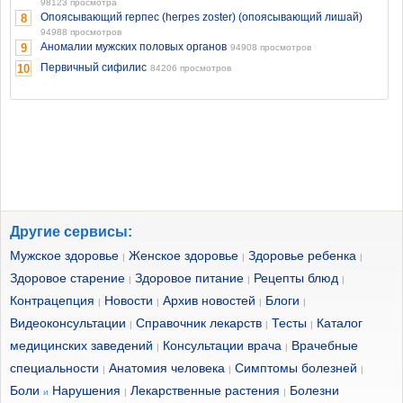
98123 просмотра
Опоясывающий герпес (herpes zoster) (опоясывающий лишай)
8
94988 просмотров
Аномалии мужских половых органов
9
94908 просмотров
Первичный сифилис
10
84206 просмотров
Другие сервисы:
Мужское здоровье
Женское здоровье
Здоровье ребенка
|
|
|
Здоровое старение
Здоровое питание
Рецепты блюд
|
|
|
Контрацепция
Новости
Архив новостей
Блоги
|
|
|
|
Видеоконсультации
Справочник лекарств
Тесты
Каталог
|
|
|
медицинских заведений
Консультации врача
Врачебные
|
|
специальности
Анатомия человека
Симптомы болезней
|
|
|
Боли
Нарушения
Лекарственные растения
Болезни
и
|
|