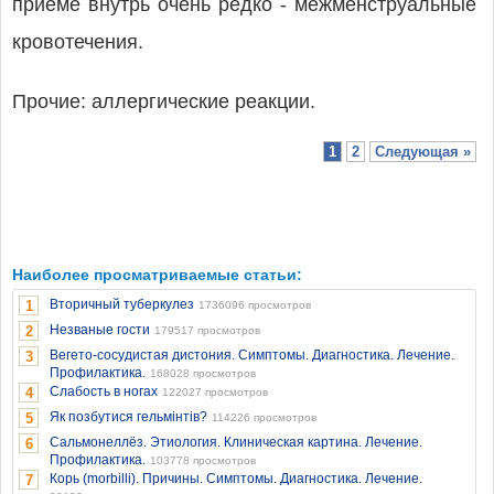
приеме внутрь очень редко - межменструальные
кровотечения.
Прочие: аллергические реакции.
1
2
Следующая »
Наиболее просматриваемые статьи:
Вторичный туберкулез
1
1736096 просмотров
Незваные гости
2
179517 просмотров
Вегето-сосудистая дистония. Симптомы. Диагностика. Лечение.
3
Профилактика.
168028 просмотров
Слабость в ногах
4
122027 просмотров
Як позбутися гельмінтів?
5
114226 просмотров
Сальмонеллёз. Этиология. Клиническая картина. Лечение.
6
Профилактика.
103778 просмотров
Корь (morbilli). Причины. Симптомы. Диагностика. Лечение.
7