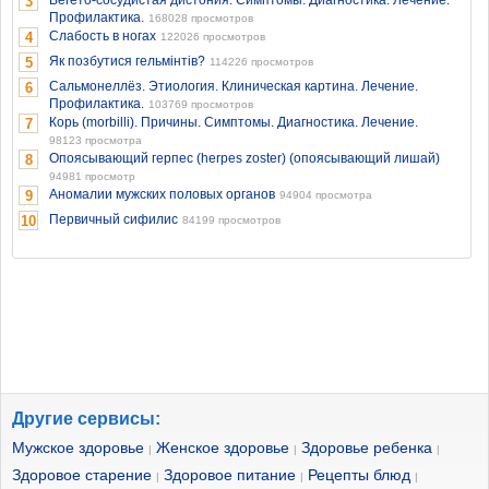
Вегето-сосудистая дистония. Симптомы. Диагностика. Лечение.
3
Профилактика.
168028 просмотров
Слабость в ногах
4
122026 просмотров
Як позбутися гельмінтів?
5
114226 просмотров
Сальмонеллёз. Этиология. Клиническая картина. Лечение.
6
Профилактика.
103769 просмотров
Корь (morbilli). Причины. Симптомы. Диагностика. Лечение.
7
98123 просмотра
Опоясывающий герпес (herpes zoster) (опоясывающий лишай)
8
94981 просмотр
Аномалии мужских половых органов
9
94904 просмотра
Первичный сифилис
10
84199 просмотров
Другие сервисы:
Мужское здоровье
Женское здоровье
Здоровье ребенка
|
|
|
Здоровое старение
Здоровое питание
Рецепты блюд
|
|
|