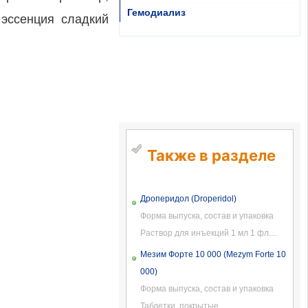
Гемодиализ
 эссенция сладкий
Также в разделе
Дроперидол (Droperidol)
Форма выпуска, состав и упаковка
Раствор для инъекций 1 мл 1 фл....
Мезим Форте 10 000 (Mezym Forte 10
000)
Форма выпуска, состав и упаковка
Таблетки, покрытые