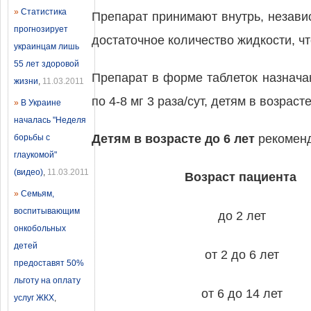
»
Статистика
Препарат принимают внутрь, незави
прогнозирует
достаточное количество жидкости, ч
украинцам лишь
55 лет здоровой
Препарат в форме таблеток назначают
жизни
,
11.03.2011
по 4-8 мг 3 раза/сут, детям в возрасте 
»
В Украине
началась "Неделя
Детям в возрасте до 6 лет
рекоменд
борьбы с
глаукомой"
(видео)
,
11.03.2011
Возраст пациента
»
Семьям,
воспитывающим
до 2 лет
онкобольных
детей
от 2 до 6 лет
предоставят 50%
льготу на оплату
от 6 до 14 лет
услуг ЖКХ
,