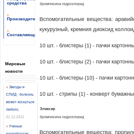
средства
бромгексина гидрохлорид
Вспомогательные вещества: аравийс
Производители
кукурузный, кремния диоксид коллои
Составляющие
10 шт. - блистеры (1) - пачки картонн
10 шт. - блистеры (2) - пачки картонн
Мировые
новости
10 шт. - блистеры (10) - пачки картон
»
Звезды и
10 шт. - стрипы (1) - конверт бумажны
СПИД - болезнь
может коснуться
Эликсир
любого
,
01.12.2011
бромгексина гидрохлорид
»
Ученые
Вспомогательные вещества: пропиле
разработали