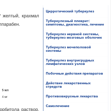
Цирротический туберкулез
" желтый, крахмал
Туберкулезный плеврит:
лпарабен.
симптомы, диагностика, лечение
Туберкулез нервной системы,
туберкулез мозговых оболочек
Туберкулез мочеполовой
системы
Туберкулез внутригрудных
лимфатических узлов
Побочные действия препаратов
Действие лекарственных
стредств
5 мл
Противовирусные лекарства
4 мг
Самолечение
орбитола раствор,