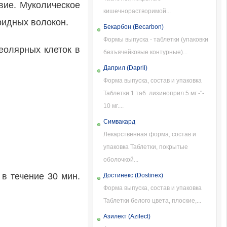
вие. Муколическое
кишечнорастворимой...
ридных волокон.
Бекарбон (Becarbon)
Формы выпуска - таблетки (упаковки
еолярных клеток в
безъячейковые контурные)...
Даприл (Dapril)
Форма выпуска, состав и упаковка
Таблетки 1 таб. лизиноприл 5 мг -"-
10 мг....
Симвакард
Лекарственная форма, состав и
упаковка Таблетки, покрытые
оболочкой...
в течение 30 мин.
Достинекс (Dostinex)
Форма выпуска, состав и упаковка
Таблетки белого цвета, плоские,...
Азилект (Azilect)