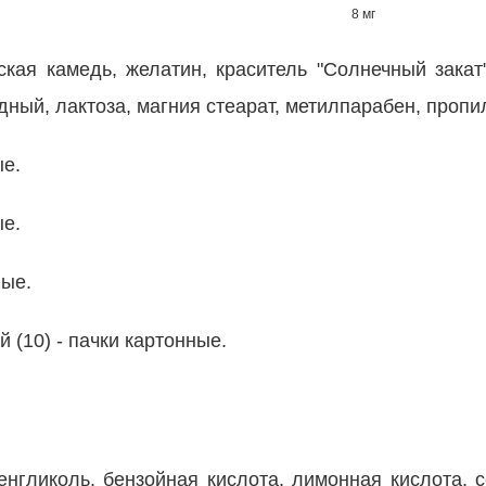
8 мг
кая камедь, желатин, краситель "Солнечный закат
дный, лактоза, магния стеарат, метилпарабен, пропи
ые.
ые.
ные.
й (10) - пачки картонные.
нгликоль, бензойная кислота, лимонная кислота, с