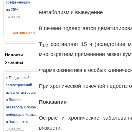
среди женщин
на 25%
,
Метаболизм и выведение
14.03.2011
В печени подвергается деметилиров
все новости »
T
составляет 15 ч (вследствие м
1/2
многократном применении может кум
Новости
Украины
Фармакокинетика в особых клиническ
»
Под угрозой
землетрясений
При хронической почечной недостат
из-за катастрофы
в Японии
Показания
оказалось Южное
побережье Крыма
Острые и хронические заболеван
и Закарпатье
,
вязкости:
14.03.2011