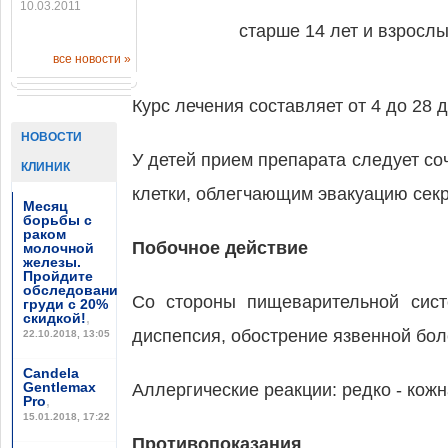
10.03.2011
старше 14 лет и взросл
все новости »
Курс лечения составляет от 4 до 28 д
НОВОСТИ
У детей прием препарата следует с
КЛИНИК
клетки, облегчающим эвакуацию секр
Месяц
борьбы с
раком
Побочное действие
молочной
железы.
Пройдите
обследование
Со стороны пищеварительной сист
груди с 20%
скидкой!
,
диспепсия, обострение язвенной бол
22.10.2018, 13:05
Candela
Gentlemax
Аллергические реакции: редко - кожн
Pro
,
15.01.2018, 17:22
Противопоказания