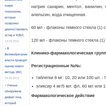
новую
натрия сахарин, ментол, ванилин, 
технологию,
апельсин, вода очищенная.
которая
позволяет
60 мл - флаконы темного стекла (1) 
диагностировать
астму и ХОБЛ
,
120 мл - флаконы темного стекла (1)
14.03.2011
»
В
Клинико-фармакологическая групп
Великобритании
власти проводят
Регистрационные №№:
оценку нового
метода ЭКО
,
таблетки 8 мг: 10, 20 или 100 шт. 
14.03.2011
»
Ученые
эликсир 4 мг/5 мл: фл. 60 мл или 
обнаружили
Фармакологическое действие
дефект гена,
который