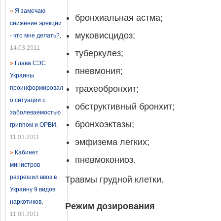
»
Я замечаю
бронхиальная астма;
снижение эрекции
муковисцидоз;
- что мне делать?
,
14.03.2011
туберкулез;
»
Глава СЭС
пневмония;
Украины
трахеобронхит;
проинформировал
о ситуации с
обструктивный бронхит;
заболеваемостью
бронхоэктазы;
гриппом и ОРВИ
,
11.03.2011
эмфизема легких;
»
Кабинет
пневмокониоз.
министров
разрешил ввоз в
Травмы грудной клетки.
Украину 9 видов
наркотиков
,
Режим дозирования
11.03.2011