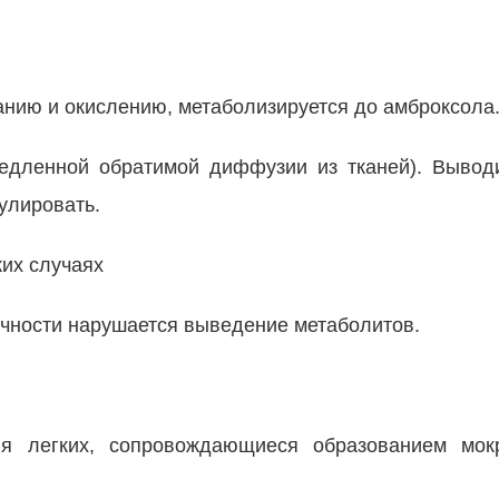
анию и окислению, метаболизируется до амброксола
едленной обратимой диффузии из тканей). Вывод
улировать.
их случаях
очности нарушается выведение метаболитов.
ия легких, сопровождающиеся образованием мо