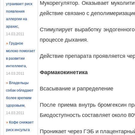
Мукорегулятор. Оказывает муколити
утраивает риск
появления
действие связано с деполимеризаци
аллергии на
арахис
,
Стимулирует выработку эндогенного
14.03.2011
процессе дыхания.
»
Грудное
молоко помогает
Действие препарата проявляется чер
в развитии
интеллекта
,
Фармакокинетика
14.03.2011
»
Владельцы
Всасывание и рапределение
собак обладают
более крепким
После приема внутрь бромгексин пр
здоровьем
,
14.03.2011
Биодоступность составляет около 80
»
Кофе снижает
риск инсульта
Проникает через ГЭБ и плацентарны