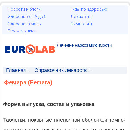
Новости и блоги
Гиды по здоровью
Здоровье от А до Я
Лекарства
Здоровая жизнь
Симптомы
Вся медицина
Лечение наркозависимости
Главная
Справочник лекарств
Лекарственные средства
Фемара (Femara)
Форма выпуска, состав и упаковка
Таблетки, покрытые пленочной оболочкой темно-
желтого цвета, круглые, слегка двояковыпуклые,