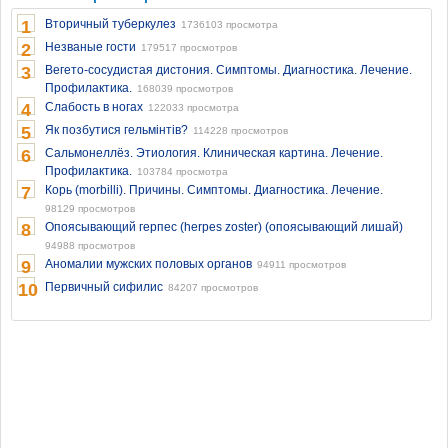
1
Вторичный туберкулез
1736103 просмотра
2
Незваные гости
179517 просмотров
3
Вегето-сосудистая дистония. Симптомы. Диагностика. Лечение.
Профилактика.
168039 просмотров
4
Слабость в ногах
122033 просмотра
5
Як позбутися гельмінтів?
114228 просмотров
6
Сальмонеллёз. Этиология. Клиническая картина. Лечение.
Профилактика.
103784 просмотра
7
Корь (morbilli). Причины. Симптомы. Диагностика. Лечение.
98129 просмотров
8
Опоясывающий герпес (herpes zoster) (опоясывающий лишай)
94988 просмотров
9
Аномалии мужских половых органов
94911 просмотров
10
Первичный сифилис
84207 просмотров