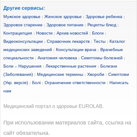
Другие сервисы:
Мужское здоровье
Женское здоровье
Здоровье ребенка
|
|
|
Здоровое старение
Здоровое питание
Рецепты блюд
|
|
|
Контрацепция
Новости
Архив новостей
Блоги
|
|
|
|
Видеоконсультации
Справочник лекарств
Тесты
Каталог
|
|
|
медицинских заведений
Консультации врача
Врачебные
|
|
специальности
Анатомия человека
Симптомы болезней
|
|
|
Боли
Нарушения
Лекарственные растения
Болезни
и
|
|
(Заболевания)
Медицинские термины
Хвороби
Симптоми
|
|
|
(Укр. версія)
Болі
Ограничение ответственности
Написать
|
|
|
нам
Медицинский портал о здоровье EUROLAB.
При использовании материалов сайта, ссылка на
сайт обязательна.