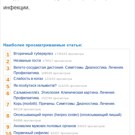
инфекции.
Наиболее просматриваемые статьи:
1
Вторичный туберкулез
1736103 просмотра
2
Незваные гости
179517 просмотров
3
Вегето-сосудистая дистония. Симптомы. Диагностика. Лечение.
Профилактика.
168039 просмотров
4
Слабость в ногах
122033 просмотра
5
Як позбутися гельмінтів?
114228 просмотров
6
Сальмонеллёз. Этиология. Клиническая картина. Лечение.
Профилактика.
103784 просмотра
7
Корь (morbilli). Причины. Симптомы. Диагностика. Лечение.
98129 просмотров
8
Опоясывающий герпес (herpes zoster) (опоясывающий лишай)
94988 просмотров
9
Аномалии мужских половых органов
94910 просмотров
10
Первичный сифилис
84207 просмотров