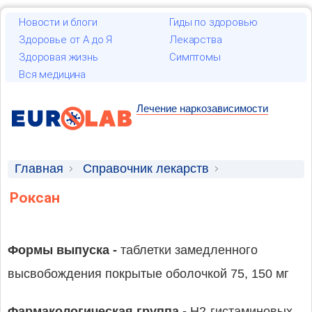
Новости и блоги
Гиды по здоровью
Здоровье от А до Я
Лекарства
Здоровая жизнь
Симптомы
Вся медицина
Лечение наркозависимости
Главная
Справочник лекарств
Лекарственные средства
Роксан
Формы выпуска -
таблетки замедленного
высвобождения покрытые оболочкой 75, 150 мг
Фармакологическая группа -
H2-гистаминовых