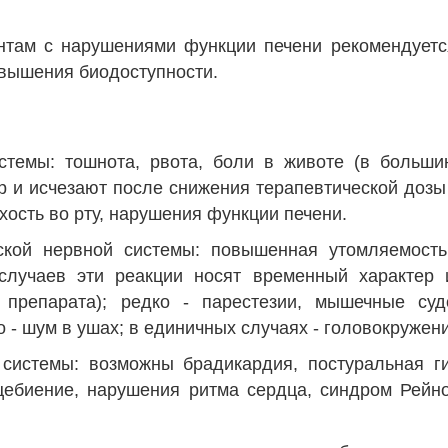
нтам с нарушениями функции печени рекомендует
овышения биодоступности.
темы: тошнота, рвота, боли в животе (в больши
р и исчезают после снижения терапевтической дозы 
ухость во рту, нарушения функции печени.
ой нервной системы: повышенная утомляемость,
случаев эти реакции носят временный характер 
 препарата); редко - парестезии, мышечные судо
 - шум в ушах; в единичных случаях - головокружен
 системы: возможны брадикардия, постуральная ги
дцебиение, нарушения ритма сердца, синдром Рейн