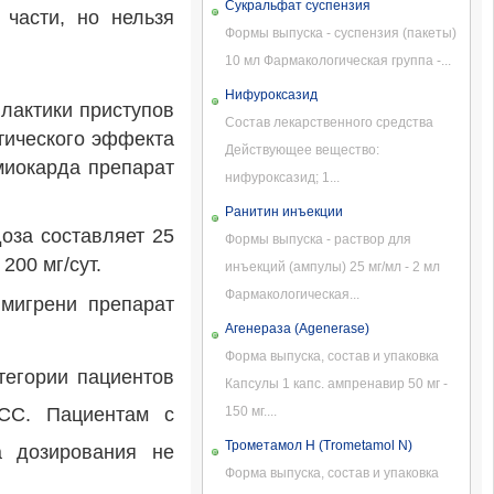
Сукральфат суспензия
 части, но нельзя
Формы выпуска - суспензия (пакеты)
10 мл Фармакологическая группа -...
Нифуроксазид
илактики приступов
Состав лекарственного средства
втического эффекта
Действующее вещество:
миокарда препарат
нифуроксазид; 1...
Ранитин инъекции
оза составляет 25
Формы выпуска - раствор для
200 мг/сут.
инъекций (ампулы) 25 мг/мл - 2 мл
Фармакологическая...
 мигрени препарат
Агенераза (Agenerase)
Форма выпуска, состав и упаковка
тегории пациентов
Капсулы 1 капс. ампренавир 50 мг -
ЧСС. Пациентам с
150 мг....
Трометамол Н (Trometamol N)
а дозирования не
Форма выпуска, состав и упаковка