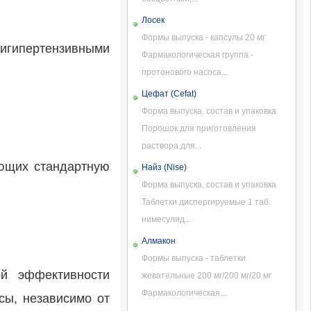
Лосек
Формы выпуска - капсулы 20 мг
тигипертензивными
Фармакологическая группа -
протонового насоса...
Цефат (Cefat)
Форма выпуска, состав и упаковка
Порошок для приготовления
раствора для...
ающих стандартную
Найз (Nise)
Форма выпуска, состав и упаковка
Таблетки диспергируемые 1 таб.
нимесулид...
Алмакон
Формы выпуска - таблетки
ой эффективности
жевательные 200 мг/200 мг/20 мг
Фармакологическая...
сы, независимо от