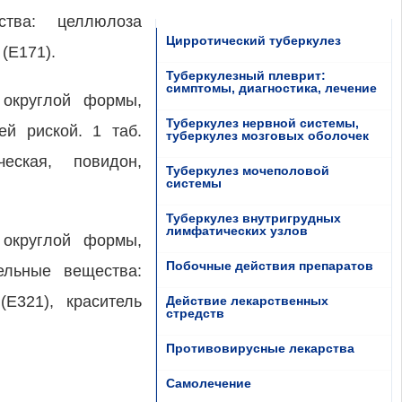
ства: целлюлоза
Цирротический туберкулез
(Е171).
Туберкулезный плеврит:
симптомы, диагностика, лечение
 округлой формы,
Туберкулез нервной системы,
й риской. 1 таб.
туберкулез мозговых оболочек
еская, повидон,
Туберкулез мочеполовой
системы
Туберкулез внутригрудных
лимфатических узлов
 округлой формы,
Побочные действия препаратов
ельные вещества:
(Е321), краситель
Действие лекарственных
стредств
Противовирусные лекарства
Самолечение