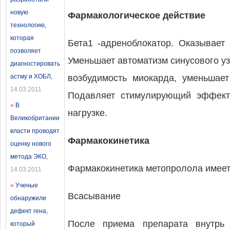
новую
Фармакологическое действие
технологию,
которая
Бета1 -адреноблокатор. Оказывает 
позволяет
Уменьшает автоматизм синусового уз
диагностировать
астму и ХОБЛ
,
возбудимость миокарда, уменьшае
14.03.2011
Подавляет стимулирующий эффект
»
В
нагрузке.
Великобритании
власти проводят
Фармакокинетика
оценку нового
метода ЭКО
,
Фармакокинетика метопролола имеет
14.03.2011
»
Ученые
Всасывание
обнаружили
дефект гена,
После приема препарата внутрь
который