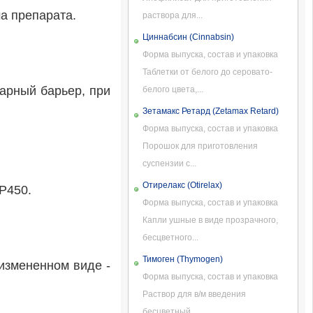
а препарата.
раствора для...
Циннабсин (Cinnabsin)
Форма выпуска, состав и упаковка
Таблетки от белого до серовато-
арный барьер, при
белого цвета,...
Зетамакс Ретард (Zetamax Retard)
Форма выпуска, состав и упаковка
Порошок для приготовления
суспензии с...
Отирелакс (Otirelax)
P450.
Форма выпуска, состав и упаковка
Капли ушные в виде прозрачного,
бесцветного...
Тимоген (Thymogen)
еизмененном виде -
Форма выпуска, состав и упаковка
Раствор для в/м введения
бесцветный,...