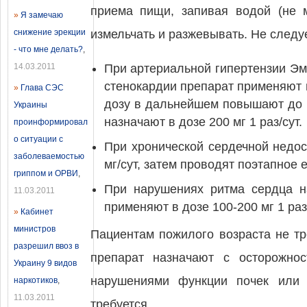
приема пищи, запивая водой (не м
»
Я замечаю
снижение эрекции
измельчать и разжевывать. Не следу
- что мне делать?
,
14.03.2011
При артериальной гипертензии Эмз
стенокардии препарат применяют в
»
Глава СЭС
дозу в дальнейшем повышают до 3
Украины
назначают в дозе 200 мг 1 раз/сут.
проинформировал
о ситуации с
При хронической сердечной недос
заболеваемостью
мг/сут, затем проводят поэтапное 
гриппом и ОРВИ
,
При нарушениях ритма сердца на
11.03.2011
применяют в дозе 100-200 мг 1 раз/
»
Кабинет
министров
Пациентам пожилого возраста не тр
разрешил ввоз в
препарат назначают с осторожно
Украину 9 видов
нарушениями функции почек или 
наркотиков
,
11.03.2011
требуется.