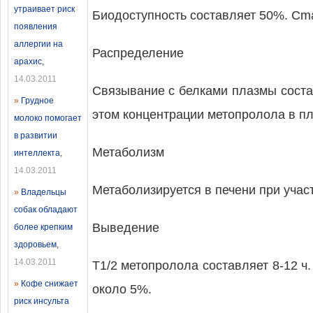
утраивает риск
Биодоступность составляет 50%. Cma
появления
аллергии на
Распределение
арахис
,
14.03.2011
Связывание с белками плазмы соста
»
Грудное
этом концентрации метопролола в пл
молоко помогает
в развитии
Метаболизм
интеллекта
,
14.03.2011
Метаболизируется в печени при уча
»
Владельцы
собак обладают
Выведение
более крепким
здоровьем
,
14.03.2011
T1/2 метопролола составляет 8-12 ч
»
Кофе снижает
около 5%.
риск инсульта