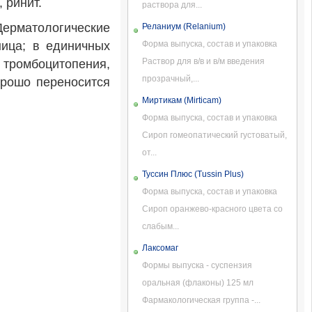
 ринит.
раствора для...
 Дерматологические
Реланиум (Relanium)
ница; в единичных
Форма выпуска, состав и упаковка
Раствор для в/в и в/м введения
 тромбоцитопения,
прозрачный,...
орошо переносится
Миртикам (Mirticam)
Форма выпуска, состав и упаковка
Сироп гомеопатический густоватый,
от...
Туссин Плюс (Tussin Plus)
Форма выпуска, состав и упаковка
Сироп оранжево-красного цвета со
слабым...
Лаксомаг
Формы выпуска - суспензия
оральная (флаконы) 125 мл
Фармакологическая группа -...