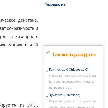
Гемодиализ
ическое действие.
ает сократимость и
рда в кислороде.
ихоэмоциональной
Также в разделе
Гриппостад С (Grippostad C)
Форма выпуска, состав и упаковка
Капсулы твердые желатиновые,
непрозрачные,...
Хуматроп (Humatrope)
Форма выпуска, состав и упаковка
ируется из ЖКТ.
Лиофилизат для приготовления