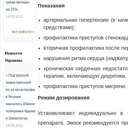
среди женщин
Показания
на 25%
,
14.03.2011
артериальная гипертензия (в кач
средствами);
все новости »
профилактика приступов стенокар
вторичная профилактика после пе
Новости
нарушения ритма сердца (наджелуд
Украины
хроническая сердечная недостато
терапию, включающую диуретики, 
»
Под угрозой
землетрясений
профилактика приступов мигрени.
из-за катастрофы
в Японии
Режим дозирования
оказалось Южное
побережье Крыма
Устанавливают индивидуально в 
и Закарпатье
,
препарата. Эмзок рекомендуется пр
14.03.2011