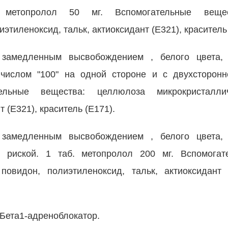
 метопролол 50 мг. Вспомогательные веще
этиленоксид, тальк, актиоксидант (Е321), краситель 
с замедленным высвобождением , белого цвета,
ислом "100" на одной стороне и с двухсторонне
льные вещества: целлюлоза микрокристаллич
 (Е321), краситель (Е171).
с замедленным высвобождением , белого цвета,
 риской. 1 таб. метопролол 200 мг. Вспомогат
повидон, полиэтиленоксид, тальк, актиоксидант 
 Бета1-адреноблокатор.