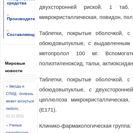
средства
двухсторонней риской. 1 таб.
микрокристаллическая, повидон, поли
Производители
Таблетки, покрытые оболочкой, 
Составляющие
обоюдовыпуклые, с выдавленным ч
метопролол 100 мг. Вспомогате
полиэтиленоксид, тальк, актиоксидант
Мировые
новости
Таблетки, покрытые оболочкой, 
»
Звезды и
обоюдовыпуклые, с двухсторонней
СПИД - болезнь
целлюлоза микрокристаллическая, 
может коснуться
любого
,
(Е171).
01.12.2011
Клинико-фармакологическая группа:
»
Ученые
разработали