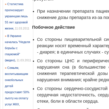
»
Статистика
прогнозирует
При назначении препарата пацие
украинцам лишь
снижение дозы препарата из-за п
55 лет здоровой
Побочное действие
жизни
,
11.03.2011
»
В Украине
Со стороны пищеварительной сис
началась "Неделя
реакции носят временный характе
борьбы с
- диарея; в единичных случаях - с
глаукомой"
Со стороны ЦНС и периферическ
(видео)
,
11.03.2011
нарушения сна (в большинстве 
»
Семьям,
снижения терапевтической дозы
воспитывающим
нарушения внимания; крайне редко
онкобольных
детей
Со стороны сердечно-сосудистой
предоставят 50%
сердечная недостаточность, сер
льготу на оплату
отеки, боли в области сердца.
услуг ЖКХ
,