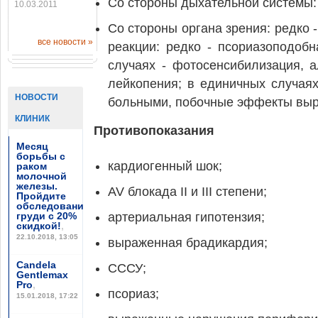
Со стороны дыхательной системы: 
10.03.2011
Со стороны органа зрения: редко 
все новости »
реакции: редко - псориазоподоб
случаях - фотосенсибилизация, а
лейкопения; в единичных случаях
НОВОСТИ
больными, побочные эффекты выр
КЛИНИК
Противопоказания
Месяц
борьбы с
кардиогенный шок;
раком
молочной
железы.
AV блокада II и III степени;
Пройдите
обследование
груди с 20%
артериальная гипотензия;
скидкой!
,
22.10.2018, 13:05
выраженная брадикардия;
Candela
СССУ;
Gentlemax
Pro
,
псориаз;
15.01.2018, 17:22