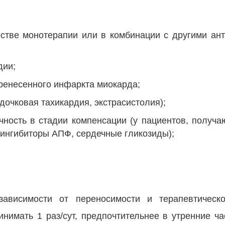
естве монотерапии или в комбинации с другими ан
дии;
ренесенного инфаркта миокарда;
очковая тахикардия, экстрасистолия);
чность в стадии компенсации (у пациентов, получ
ингибиторы АПФ, сердечные гликозиды);
зависимости от переносимости и терапевтическ
инимать 1 раз/сут, предпочтительнее в утренние ча