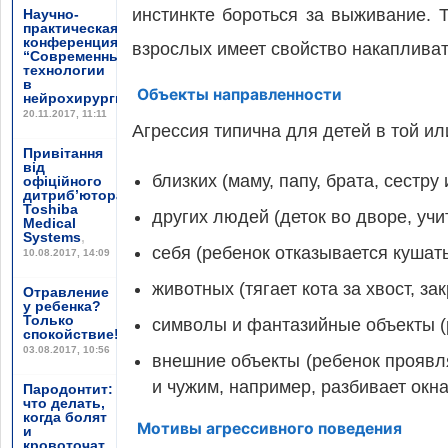
инстинкте бороться за выживание. Т
Научно-
практическая
конференция
взрослых имеет свойство накапливат
“Современные
технологии
в
Объекты направленности
нейрохирургии”
,
20.11.2017, 11:11
Агрессия типична для детей в той и
Привітання
від
близких (маму, папу, брата, сестру 
офіційного
дитриб’ютора
Toshiba
других людей (деток во дворе, учите
Medical
Systems
,
себя (ребенок отказывается кушать
10.08.2017, 14:09
животных (тягает кота за хвост, з
Отравление
у ребенка?
Только
символы и фантазийные объекты (
спокойствие!
,
03.08.2017, 10:56
внешние объекты (ребенок проявл
и чужим, например, разбивает окна
Пародонтит:
что делать,
когда болят
Мотивы агрессивного поведения
и
кровоточат