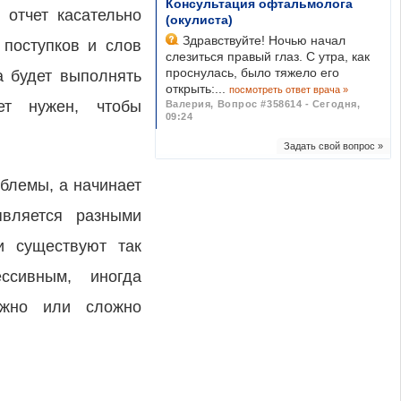
Консультация офтальмолога
 отчет касательно
(окулиста)
Здравствуйте! Ночью начал
 поступков и слов
слезиться правый глаз. С утра, как
проснулась, было тяжело его
а будет выполнять
открыть:...
посмотреть ответ врача »
ет нужен, чтобы
Валерия
,
Вопрос #358614 - Сегодня,
09:24
Задать свой вопрос »
облемы, а начинает
является разными
и существуют так
ссивным, иногда
ожно или сложно