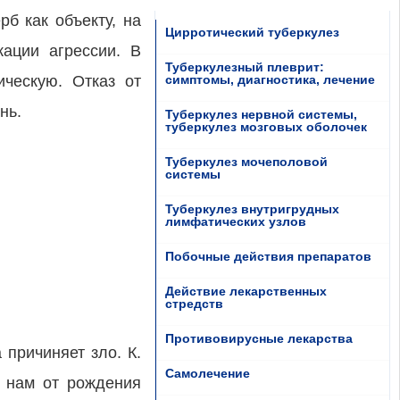
б как объекту, на
Цирротический туберкулез
кации агрессии. В
Туберкулезный плеврит:
ческую. Отказ от
симптомы, диагностика, лечение
нь.
Туберкулез нервной системы,
туберкулез мозговых оболочек
Туберкулез мочеполовой
системы
Туберкулез внутригрудных
лимфатических узлов
Побочные действия препаратов
Действие лекарственных
стредств
Противовирусные лекарства
причиняет зло. К.
Самолечение
м нам от рождения