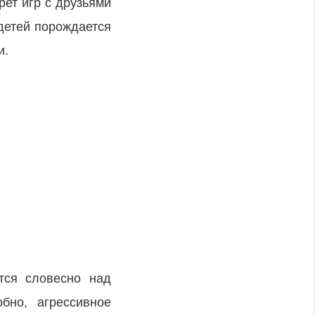
ет игр с друзьями
 детей порождается
и.
тся словесно над
бно, агрессивное