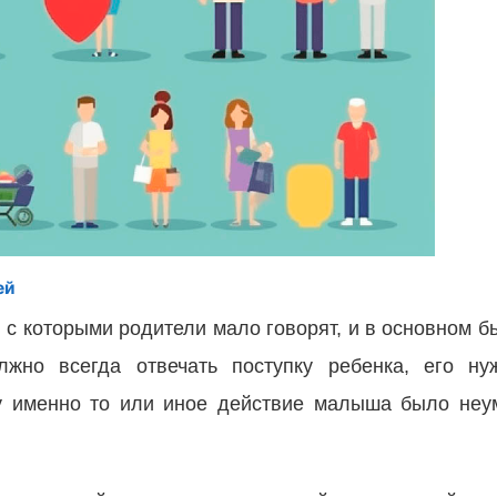
ей
 с которыми родители мало говорят, и в основном бь
лжно всегда отвечать поступку ребенка, его ну
у именно то или иное действие малыша было неум