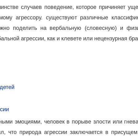
нстве случаев поведение, которое причиняет ущер
мому агрессору. существуют различные классифи
но поделить на вербальную (словесную) и физи
альной агрессии, как и клевете или нецензурная бра
 детей
ссии
ыми эмоциями, человек в порыве злости или гнева 
рил, что природа агрессии заключается в присуще