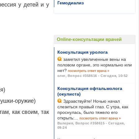
Гемодиализ
рессия у детей и у
Online-консультации врачей
Консультация уролога
заметил увеличенные вены на
половом органе, это нормально или
нет?
посмотреть ответ врача »
олег
,
Вопрос #358616 - Сегодня, 10:52
Консультация офтальмолога
я)
(окулиста)
рушки-оружие)
Здравствуйте! Ночью начал
слезиться правый глаз. С утра, как
м, как своим, так
проснулась, было тяжело его
открыть:...
посмотреть ответ врача »
Валерия
,
Вопрос #358615 - Сегодня,
09:24