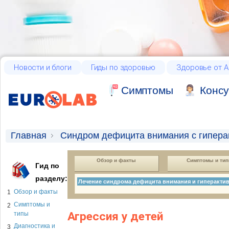
Новости и блоги
Гиды по здоровью
Здоровье от А
Cимптомы
Консу
Главная
Синдром дефицита внимания с гипера
Обзор и факты
Симптомы и ти
Гид по
разделу:
Лечение синдрома дефицита внимания и гиперакти
Обзор и факты
1
Симптомы и
2
Агрессия у детей
типы
Диагностика и
3