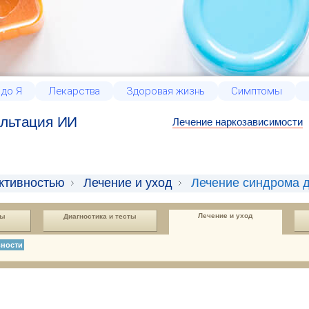
 до Я
Лекарства
Здоровая жизнь
Симптомы
льтация ИИ
Лечение наркозависимости
ктивностью
Лечение и уход
Лечение синдрома д
Лечение и уход
пы
Диагностика и тесты
вности