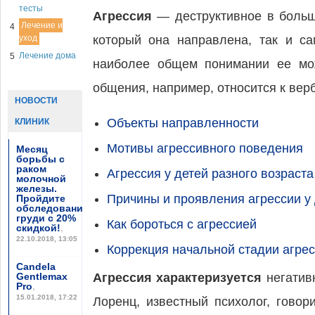
тесты
Агрессия
— деструктивное в больши
Лечение и
4
уход
который она направлена, так и са
Лечение дома
5
наиболее общем понимании ее мож
общения, например, относится к верб
НОВОСТИ
Объекты направленности
КЛИНИК
Мотивы агрессивного поведения
Месяц
борьбы с
раком
Агрессия у детей разного возраста
молочной
железы.
Причины и проявления агрессии у
Пройдите
обследование
груди с 20%
Как бороться с агрессией
скидкой!
,
22.10.2018, 13:05
Коррекция начальной стадии агре
Candela
Gentlemax
Агрессия характеризуется
негативн
Pro
,
15.01.2018, 17:22
Лоренц, известный психолог, гово