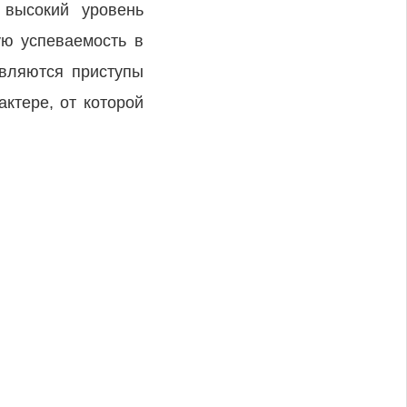
 высокий уровень
ую успеваемость в
являются приступы
ктере, от которой